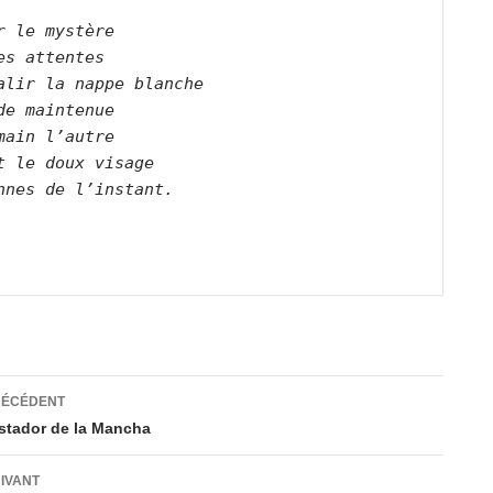
r le mystère
es attentes
alir la nappe blanche
de maintenue
main l’autre
t le doux visage
nnes de l’instant.
ation
RÉCÉDENT
stador de la Mancha
es
UIVANT