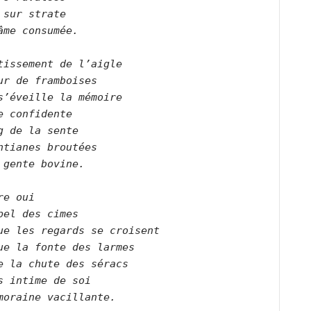
 sur strate
âme consumée.
tissement de l’aigle
ur de framboises
s’éveille la mémoire
e confidente
g de la sente
ntianes broutées
 gente bovine. 
re oui
pel des cimes
ue les regards se croisent
ue la fonte des larmes
e la chute des séracs
s intime de soi
moraine vacillante.