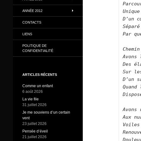
Parcou
Unique
ANNÉE 2012
D’un c
CONTACTS
Séparé
Par qu
LIENS
POLITIQUE DE
Chemin
CONFIDENTIALITÉ
Avons 
Des él
Sur le
ARTICLES RÉCENTS
D’un s
Comme un enfant
Quand 
6 août 2026
Dispos
La vie file
31 juillet 2026
Avons 
Je me souviens d’un certain
Aux nu
vent
23 juillet 2026
Voiles
Pensée d’éveil
Renouv
21 juillet 2026
Douleu