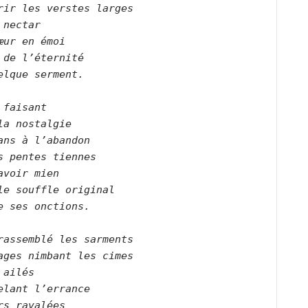
rir les verstes larges
 nectar
œur en émoi
 de l’éternité
elque serment.
 faisant
la nostalgie
ans à l’abandon
s pentes tiennes
avoir mien
le souffle original
e ses onctions.
rassemblé les sarments
ages nimbant les cimes
 ailés 
elant l’errance
rs ravalées