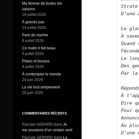
Ma femme de toutes les
Strate
saisons
D’une 
16 juillet 2026
À grands pas
14 juillet 2026
Le gla
Paré de myrrhe
A save
8 juillet 2026
Quand 
Ce matin il fait beau
Fécond
5 juillet 2026
Le lon
Plaies et bosses
Des ge
4 juillet 2026
Par la
À contempler le monde
24 juin 2026
La vie tout simplement
Répond
20 juin 2026
À l’ap
Dire q
Pour q
COMMENTAIRES RÉCENTS
Annonc
Pascale GERARD
dans
Je
Au plu
me souviens d’un certain vent
D’une 
Pascale GERARD
dans
La