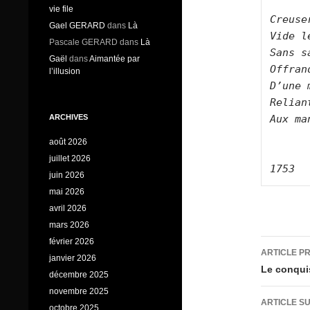
vie file
Creuse
Gael GERARD
dans
Là
Vide l
Pascale GERARD
dans
Là
Sans s
Gaël
dans
Aimantée par
Offran
l’illusion
D’une 
Relian
ARCHIVES
Aux ma
août 2026
juillet 2026
1753
juin 2026
mai 2026
avril 2026
mars 2026
février 2026
Navig
ARTICLE P
janvier 2026
des
Le conqui
décembre 2025
articl
novembre 2025
ARTICLE S
octobre 2025