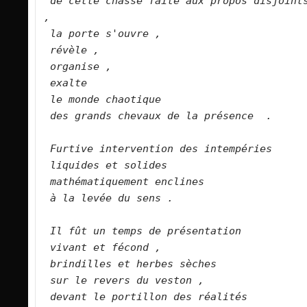
de cette chasse faite aux propos disjoints
,   
la porte s'ouvre ,   
révèle ,   
organise ,   
exalte   
le monde chaotique    
des grands chevaux de la présence  .   
Furtive intervention des intempéries   
liquides et solides   
mathématiquement enclines   
à la levée du sens .   
Il fût un temps de présentation   
vivant et fécond ,   
brindilles et herbes sèches   
sur le revers du veston ,   
devant le portillon des réalités   