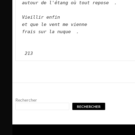
autour de l'étang où tout repose  .    
Vieillir enfin    
et que le vent me vienne   
frais sur la nuque  .    
 213
Rechercher
RECHERCHER