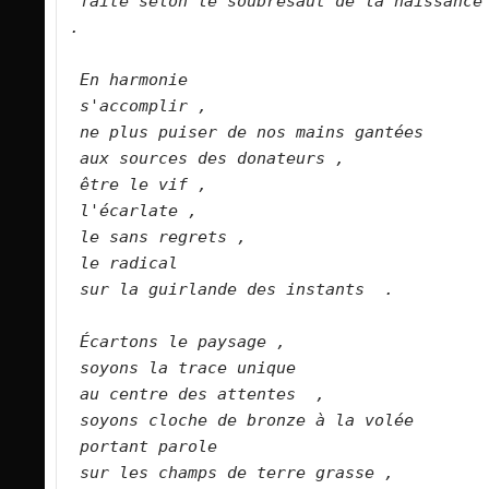
faite selon le soubresaut de la naissance 
.   
En harmonie   
s'accomplir ,
ne plus puiser de nos mains gantées   
aux sources des donateurs ,   
être le vif ,   
l'écarlate ,   
le sans regrets ,   
le radical   
sur la guirlande des instants  .   
Écartons le paysage ,   
soyons la trace unique   
au centre des attentes  ,   
soyons cloche de bronze à la volée   
portant parole   
sur les champs de terre grasse ,   