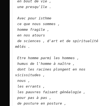
en bout de vie ,   
une presqu'île .   
Avec pour isthme   
ce que nous sommes ,   
homme fragile ,   
en nos atours   
de sciences , d'art et de spiritualité 
mêlés .  
Etre homme parmi les hommes ,   
humus de l'homme à naître ,   
dont les racines plongent en nos 
vicissitudes ,   
nous ,    
les errants ,   
les pauvres faisant généalogie ,   
pour pas à pas ,   
de posture en posture ,   