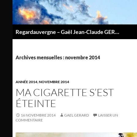
Aller
au
contenu
Regardauvergne – Gaël Jean-Claude GERARD
P
Archives mensuelles : novembre 2014
ANNÉE 2014
,
NOVEMBRE 2014
MA CIGARETTE S’EST
ÉTEINTE
16 NOVEMBRE 2014
GAEL GERARD
LAISSER UN
COMMENTAIRE