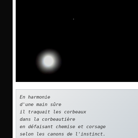
En harmonie   

d'une main sûre   

il traquait les corbeaux   

dans la corbeautière   

en défaisant chemise et corsage   

selon les canons de l'instinct.      
