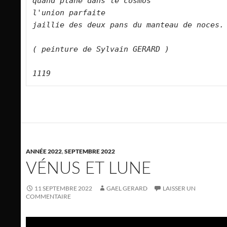
quand plane dans le cosmos   

l'union parfaite   

jaillie des deux pans du manteau de noces.      

( peinture de Sylvain GERARD )

1119
ANNÉE 2022
,
SEPTEMBRE 2022
VÉNUS ET LUNE
11 SEPTEMBRE 2022
GAEL GERARD
LAISSER UN
COMMENTAIRE