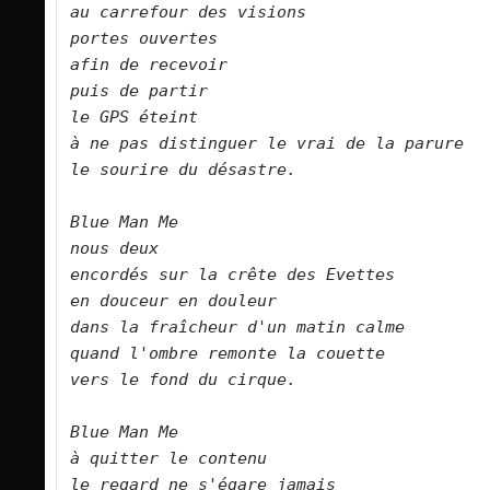
au carrefour des visions   

portes ouvertes   

afin de recevoir   

puis de partir   

le GPS éteint   

à ne pas distinguer le vrai de la parure   
le sourire du désastre.      

Blue Man Me   
nous deux

encordés sur la crête des Evettes   

en douceur en douleur   

dans la fraîcheur d'un matin calme   

quand l'ombre remonte la couette   

vers le fond du cirque.       

Blue Man Me   

à quitter le contenu   

le regard ne s'égare jamais   
