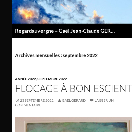
Aller
au
contenu
Regardauvergne – Gaël Jean-Claude GERARD
P
Archives mensuelles : septembre 2022
ANNÉE 2022
,
SEPTEMBRE 2022
FLOCAGE À BON ESCIENT
23 SEPTEMBRE 2022
GAEL GERARD
LAISSER UN
COMMENTAIRE