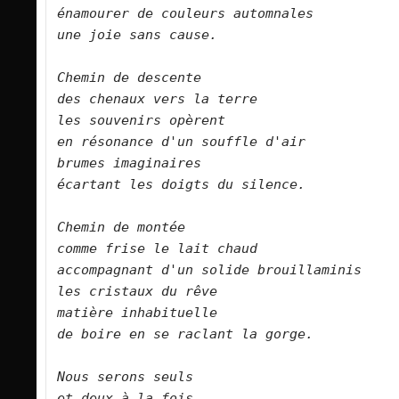
énamourer de couleurs automnales   

une joie sans cause.       

Chemin de descente   

des chenaux vers la terre   

les souvenirs opèrent   

en résonance d'un souffle d'air   

brumes imaginaires   

écartant les doigts du silence.      

Chemin de montée   

comme frise le lait chaud   

accompagnant d'un solide brouillaminis   

les cristaux du rêve   

matière inhabituelle   

de boire en se raclant la gorge.      

Nous serons seuls   

et deux à la fois   
