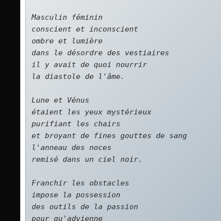
Masculin féminin   

conscient et inconscient   

ombre et lumière   

dans le désordre des vestiaires   

il y avait de quoi nourrir   

la diastole de l'âme.      

Lune et Vénus   

étaient les yeux mystérieux   

purifiant les chairs   

et broyant de fines gouttes de sang   

l'anneau des noces   

remisé dans un ciel noir.      

Franchir les obstacles   

impose la possession 
des outils de la passion   

pour qu'advienne    
