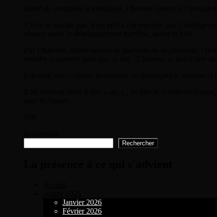
Bardé de certitudes scientifiques, l’homme avance à l’aveuglette
S’il ne se suicide pas, il est prêt à circonscrire, par l’intelli
chance avant le désengagement suprême, avant la folie .
Par l’humilité, ultime moyen de guérison de sa paranoïa, l’hom
prendre et asservir quoi que ce soit . L’homme se doit d’être dan
Il devrait alors cultiver la douceur, en dénonçant le meurtre et t
Il lui resterait alors à dire « oui » , en liberté et émerveillem
avec la Nature .
198
Rechercher
Rechercher
La présence à ce qui s'advient
Accueil
Année 2026
Janvier 2026
Février 2026