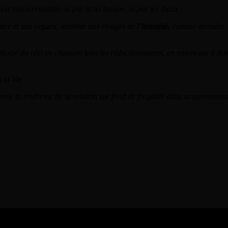
st inasservissable, ni par la technique, ni par les dieux .
ssance et son orgueil, aborder aux rivages de
l’humilité,
comme dernière
exité du réel en chassant tous les réductionnismes, en renonçant à do
 la Vie .
 advenir la tendresse de la relation sur fond de frugalité dans sa communio