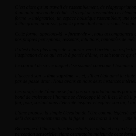
C’est alors qu’un travail de rassemblement, de réappropriation
à un autre niveau de réalité . Il s’agit de rassembler ces élém
forme » intégratrice, un espace holistique rassembleur, une sor
à être grand, pour soi, pour la forme dont nous serions le dépos
Cette forme, appelons-là
» forme-vie «
, nous accompagnera en 
nos propres perceptions, ressentis, intuitions, remontées de mém
Il n’est alors plus temps de se porter vers l’arrière, de ré-fl
l’aspiration de ce qui est là à portée d’âme, et sait tout ce 
Le courant de sa vie auquel il se soumet convoque l’homme à u
L’accès à son
» âme suprême »
, et, s’il en était ainsi la c
pas de passe-droit . Nous avons en nous deux instances intérieures
Les progrès de l’âme ne se font pas par gradation mais par une
bond de croissance l’homme se développe là où il est, là où il p
fini, pour, sortant dans l’éternité inspirer et expirer son air, l
L’âme propose la simple élévation de l’être comme légèreté spéci
delà des atermoiements qui la figent – ces morts-à-soi – , une l
Bienvenue à l’âme de tous les instants, en début et en fin de j
perception sensorielle, signe ostentatoire majeur de cette forme