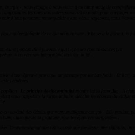
e, énergie -, nous engage à nous situer à un autre stade de compréhens
les composantes les unes aux autres passerait la main, pour envisager u
 souvenir d’une personne remarquable ayant vécue sagement, mais l’invita
arce qu’englobante de ce qui nous entoure . Elle sera le garant, la foi
comme une personnalité puissante qui reçoit des connaissances par
prême » va vers son intégration, vers son unité .
ée suivie d’une épreuve provoque un passage par les bas-fonds . Et il n’y 
et les ténèbres .
 papillon . Le
principe de discontinuité
montre ici sa fécondité . A cha
 dont nous rappelons la forme unitaire, déchire les écorces du visible e
ité .
 est au-delà des détails que notre intelligence conçoit . Elle produit, p
s buts, ainsi que de la gratitude pour les épreuves surmontées .
 avec l’environnement que celui-ci soit une personne, une situation, une