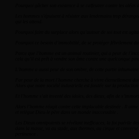
Pourquoi gâcher son existence à se calfeutrer contre les aléas d
Les hommes s’épuisent à résister aux lendemains trop dérangeant
qui les attend.
Pourquoi faire du surplace alors qu’autour de soi tout est agit
Pourquoi ce besoin d’immobilité, de se protéger fébrilement 
Parce que l’homme est un animal routinier, qui a peur de l’incon
cela qu’il est prêt à vendre son âme contre une quelconque pinc
L’homme a aussi peur de son ombre, de cette partie inhumaine d
Par peur de la mort l’homme cherche à vivre éternellement dans
Alors que notre société industrielle est fondée sur la producti
Et l’homme s’ait inventé des idoles, des dieux, afin de s’immorta
Alors l’homme réagit contre cette implacable destinée . Il aime et
et relègue Dieu-le père dans un monde inaccessible .
Les Dieux omnipotents se révélant inefficaces, la foi puérile de
dans la masse, va au stade, aux thermes, au cirque et converse à l
pertinence .