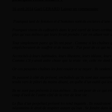
16 avril 2014
Gael GERARD
Laisser un commentaire
Pourquoi tant de femmes et d’hommes sont-ils esclaves d’une s
Pourquoi vivent-ils calfeutrés dans le pré carré de leurs certitu
plus qu’eux-mêmes qui leurs ferait prendre l’air en allant voir a
Tout simplement parce qu’ils ont peur . Comme si les chaînes qu
empêcheraient de souffrir et de mourir . Par peur de ce qui ne d
Accrochés à leurs habitudes, leurs illusions, leurs idéaux, leurs
Comme s’il y avait autre chose que la vraie vie, cette vie dont l
Or ces pesantes chaînes les font couler et se noyer . Ils veulen
Ils passent à côté du présent, enchaînés qu’ils sont aux souvenir
tendu vers le pilori du moins disant, en quête d’un oubli qui le
Ils ne sont pas présents à eux-mêmes . Ils ont peur de ce qui es
coup d’oeil de l’autre côté de la rive de leur vie .
Le flux d’un perpétuel présent les rend inquiets . Ils voudraient 
néanmoins le droit de respirer autant qu’eux . Se fondre dans la