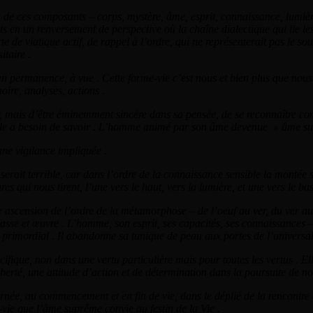
 de ces composants – corps, mystère, âme, esprit, connaissance, lumièr
ents en un renversement de perspective où la chaîne dialectique qui lie 
te de viatique actif, de rappel à l’ordre, qui ne représenterait pas le
itaire .
permanence, à vue . Cette forme-vie c’est nous et bien plus que nous p
oire, analyses, actions .
échir, mais d’être éminemment sincère dans sa pensée, de se reconnaître 
qu’elle a besoin de savoir . L’homme animé par son âme devenue » âme su
ne vigilance impliquée .
hute serait terrible, car dans l’ordre de la connaissance sensible la mont
 qui nous tirent, l’une vers le haut, vers la lumière, et une vers le bas 
 ascension de l’ordre de la métamorphose – de l’oeuf au ver, du ver au
asse et œuvre . L’homme, son esprit, ses capacités, ses connaissances –
’air primordial . Il abandonne sa tunique de peau aux portes de l’universal
fique, non dans une vertu particulière mais pour toutes les vertus . Elle
iberté, une attitude d’action et de détermination dans la poursuite de no
ournée, au commencement et en fin de vie, dans le déplié de la rencontre
-vie que l’âme suprême convie au festin de la Vie .