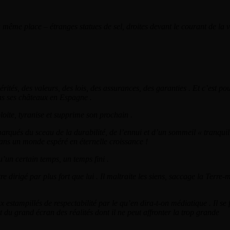
 même place – étranges statues de sel, droites devant le courant de la v
ités, des valeurs, des lois, des assurances, des garanties . Et c’est po
ans ses châteaux en Espagne .
oite, tyranise et supprime son prochain .
qués du sceau de la durabilité, de l’ennui et d’un sommeil « tranquill
 dans un monde espéré en éternelle croissance !
u’un certain temps, un temps fini .
re dirigé par plus fort que lui . Il maltraite les siens, saccage la Terre-
 estampillés de respectabilité par le qu’en dira-t-on médiatique . Il se
et du grand écran des réalités dont il ne peut affronter la trop grande