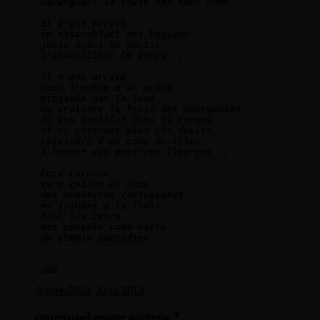
haranguant la foule des sans noms  .  
Il m'est arrivé   
en rassemblant mes bagages   
juste avant de partir   
d'immobiliser le temps  .    
Il m'est arrivé   
sous l'ombre d'un arbre   
projetée par la lune   
de craindre le froid des nouveautés  .        
Je pus souffler dans la conque   
et ne retenant plus mes désirs   
rejoindre d'un coup du talon   
l'humeur des prairies fleuries  .  
Puis revenir   
vers celles et ceux   
des aventures coutumières   
me joindre à la foule   
haut les cœurs   
des pensées code barre   
du chemin quotidien  .     
208
Année 2014
,
Avril 2014
pourquoi rester esclave ?