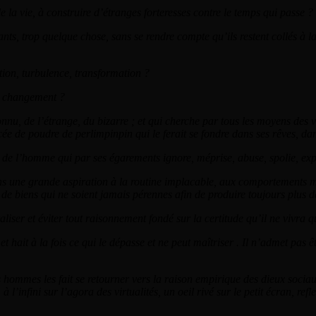
e la vie, à construire d’étranges forteresses contre le temps qui passe ?
s, trop quelque chose, sans se rendre compte qu’ils restent collés à la
ation, turbulence, transformation ?
du changement ?
nu, de l’étrange, du bizarre ; et qui cherche par tous les moyens des vér
ée de poudre de perlimpinpin qui le ferait se fondre dans ses rêves, d
e l’homme qui par ses égarements ignore, méprise, abuse, spolie, expl
 une grande aspiration à la routine implacable, aux comportements mar
on de biens qui ne soient jamais pérennes afin de produire toujours plus
liser et éviter tout raisonnement fondé sur la certitude qu’il ne vivra q
 hait à la fois ce qui le dépasse et ne peut maîtriser . Il n’admet pas êt
s hommes les fait se retourner vers la raison empirique des dieux sociaux
’infini sur l’agora des virtualités, un oeil rivé sur le petit écran, refl