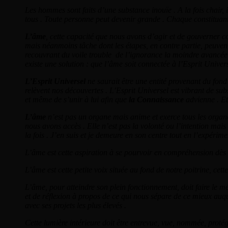
Les hommes sont faits d’une substance inouïe . A la fois chair, i
tous . Toute personne peut devenir grande . Chaque constituan
L’âme
, cette capacité que nous avons d’agir et de gouverner co
mais néanmoins tâche dont les étapes, en contre partie, peuvent 
recouvrant du voile trouble de l’ignorance la moindre avancée d
existe une solution : que l’âme soit connectée à l’Esprit Univers
L’Esprit Universel
ne saurait être une entité provenant du fond 
relèvent nos découvertes . L’Esprit Universel est vibrant de subs
et même de s’unir à lui afin que
la Connaissance
advienne . Et
L’âme
n’est pas un organe mais anime et exerce tous les organe
nous avons accès . Elle n’est pas la volonté ou l’intention mais
la fois . J’en suis et je demeure en son centre tout en l’expérime
L’âme est cette aspiration à se pourvoir en compréhension dès qu
L’âme est cette petite voix située au fond de notre poitrine, cet
L’âme, pour atteindre son plein fonctionnement, doit faire le mé
et de réflexion à propos de ce qui nous sépare de ce mieux auq
avec ses projets les plus élevés .
Cette lumière intérieure doit être entrevue, vue, nommée, proté