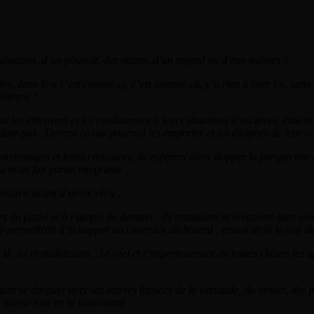
ituation, d’un pouvoir, des autres, d’un regard ou d’eux-mêmes ?
des, dans le « c’est comme çi, c’est comme ça, y’a rien à faire ! », sans 
illeurs ?
i les entravent et les condamnent à leurs situations d’esclaves, étaient
ure pas . Devant ce qui pourrait les emporter et les éloigner de leur con
 mensonges et leurs croyances, ils espèrent ainsi stopper la perspective 
a mort fait partie intégrante .
t mourir avant d’avoir vécu .
s du passé et à l’utopie de demain . Ils ressassent et rêvassent sans voir
ur permettrait d’échapper au courroux du hasard , tenant droit le cap di
t là, ici et maintenant . Le réel et l’impermanence de toutes choses les 
tant se droguer avec les leurres factices de la certitude, du virtuel, des 
 masse tout en la honnissant .