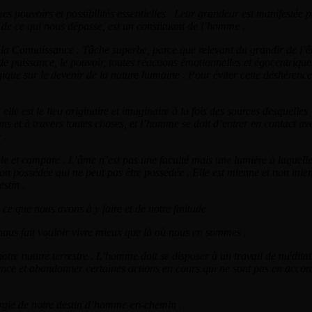
mes pouvoirs et possibilités essentielles . Leur grandeur est manifestée 
de ce qui nous dépasse, est un constituant de l’homme .
e la Connaissance . Tâche superbe, parce que relevant du grandir de l’êt
de puissance, le pouvoir, toutes réactions émotionnelles et égocentrique
ique sur le devenir de la nature humaine . Pour éviter cette déshérence 
lle est le lieu originaire et imaginaire à la fois des sources desquelles
dans et à travers toutes choses, et l’homme se doit d’entrer en contact ave
 .
le et compare . L’âme n’est pas une faculté mais une lumière à laquell
é non possédée qui ne peut pas être possédée . Elle est mienne et non mie
estin .
ce que nous avons à y faire et de notre finitude .
et nous fait vouloir vivre mieux que là où nous en sommes .
otre nature terrestre . L’homme doit se disposer à un travail de médita
ence et abandonner certaines actions en cours qui ne sont pas en accor
nergie de notre destin d’homme-en-chemin .