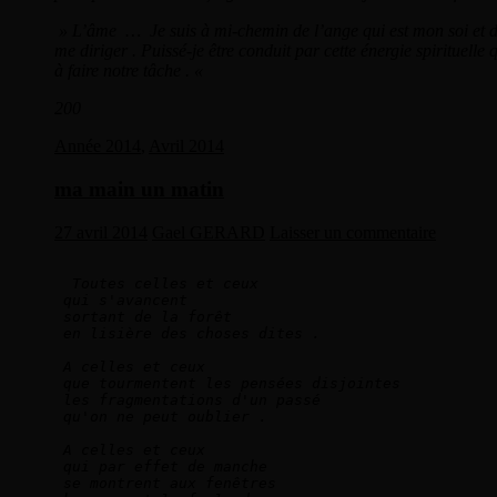
» L’âme … Je suis à mi-chemin de l’ange qui est mon soi et de ma
me diriger . Puissé-je être conduit par cette énergie spirituelle q
à faire notre tâche . «
200
Année 2014
,
Avril 2014
ma main un matin
27 avril 2014
Gael GERARD
Laisser un commentaire
 Toutes celles et ceux   
qui s'avancent   
sortant de la forêt   
en lisière des choses dites .    
A celles et ceux   
que tourmentent les pensées disjointes   
les fragmentations d'un passé   
qu'on ne peut oublier .   
A celles et ceux   
qui par effet de manche   
se montrent aux fenêtres   