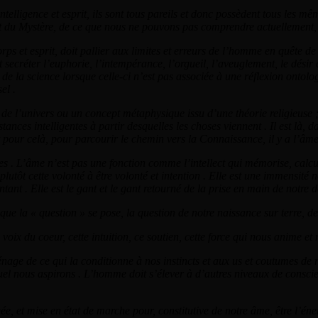
ntelligence et esprit, ils sont tous pareils et donc possèdent tous les mê
t du Mystère, de ce que nous ne pouvons pas comprendre actuellement, 
rps et esprit, doit pallier aux limites et erreurs de l’homme en quête d
secréter l’euphorie, l’intempérance, l’orgueil, l’aveuglement, le désir 
e la science lorsque celle-ci n’est pas associée à une réflexion ontolog
el .
de l’univers ou un concept métaphysique issu d’une théorie religieuse ; e
tances intelligentes à partir desquelles les choses viennent . Il est là, 
 pour celà, pour parcourir le chemin vers la Connaissance, il y a l’âme
s . L’âme n’est pas une fonction comme l’intellect qui mémorise, calcu
 plutôt cette volonté à être volonté et intention . Elle est une immensit
ntant . Elle est le gant et le gant retourné de la prise en main de notre d
e la « question » se pose, la question de notre naissance sur terre, de 
te voix du coeur, cette intuition, ce soutien, cette force qui nous anime 
nage de ce qui la conditionne à nos instincts et aux us et coutumes de n
uel nous aspirons . L’homme doit s’élever à d’autres niveaux de consci
gée, et mise en état de marche pour, constitutive de notre âme, être l’é