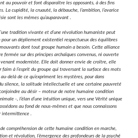
ent au pouvoir et font disparaître les opposants, à des fins
s. La cupidité, la cruauté, la débauche, l’ambition, l’avarice
risie sont les mêmes qu’auparavant .
 d’une tradition vivante et d’une révolution humaniste peut
ap pour un dépliement existentiel respectueux des équilibres
t mouvants dont tout groupe humain a besoin. Cette alliance
re fermée sur des principes archaïques convenus, ni ouverte
-venant moderniste. Elle doit donner envie de croître, elle
 faim à l’esprit du groupe qui traversant la surface des mots
r au-delà de ce qu’expriment les mystères, pour dans
du silence, la solitude intellectuelle et une certaine pauvreté
 conjoindre au désir – moteur de notre humaine condition
imale -, l’élan d’une intuition unique, vers une Vérité unique
ossédons au fond de nous-mêmes et que nous connaissons
r intermittence .
 de compréhension de cette humaine condition en marche,
ition et révolution, l’émergence des profondeurs de la psyché