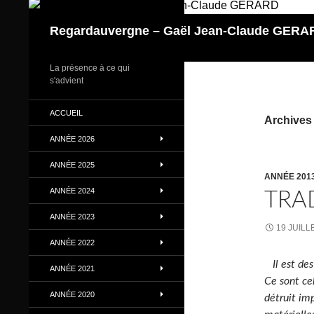
Aller
au
Regardauvergne – Gaël Jean-Claude GERA
contenu
La présence à ce qui
s'advient
ACCUEIL
Archives 
ANNÉE 2026
ANNÉE 2025
ANNÉE 201
ANNÉE 2024
TRA
ANNÉE 2023
19 JUILL
ANNÉE 2022
Il est de
ANNÉE 2021
Ce sont cel
ANNÉE 2020
détruit im