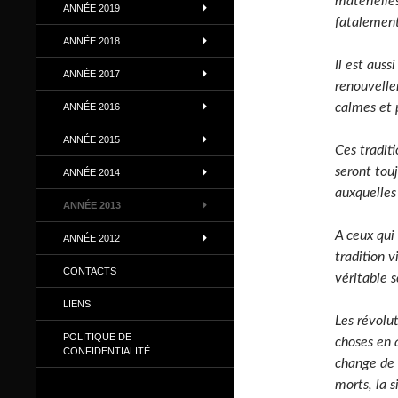
matérielle
ANNÉE 2019
fatalement
ANNÉE 2018
Il est auss
ANNÉE 2017
renouvelle
calmes et p
ANNÉE 2016
ANNÉE 2015
Ces traditi
seront touj
ANNÉE 2014
auxquelles
ANNÉE 2013
A ceux qui 
ANNÉE 2012
tradition v
CONTACTS
véritable s
LIENS
Les révolut
POLITIQUE DE
choses en 
CONFIDENTIALITÉ
change de 
morts, la 