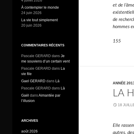
4 juillet 2026
et de l’âme
À contempler le monde
existentie
24 juin 2026
de recherc
La vie tout simplement
20 juin 2026
hommes en 
155
COMMENTAIRES RÉCENTS
Pascale GERARD
dans
Je
me souviens d’un certain vent
Pascale GERARD
dans
La
vie file
Gael GERARD
dans
Là
ANNÉE 201
Pascale GERARD
dans
Là
LA 
Gaël
dans
Aimantée par
l’illusion
18 JUILL
ARCHIVES
Elle rasse
août 2026
autres, des