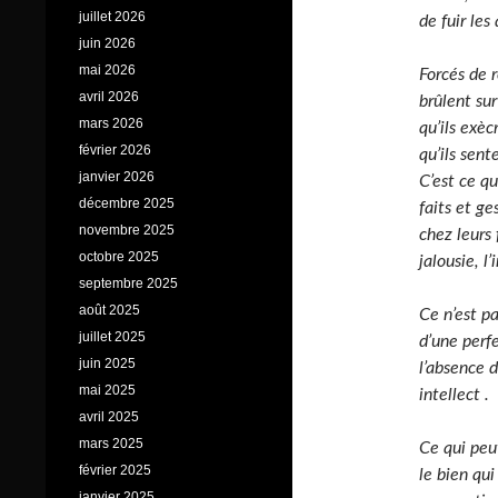
juillet 2026
de fuir les
juin 2026
mai 2026
Forcés de 
avril 2026
brûlent su
mars 2026
qu’ils exèc
février 2026
qu’ils sent
janvier 2026
C’est ce qu
décembre 2025
faits et ge
novembre 2025
chez leurs 
octobre 2025
jalousie, l
septembre 2025
août 2025
Ce n’est pa
juillet 2025
d’une perfe
juin 2025
l’absence d
mai 2025
intellect .
avril 2025
mars 2025
Ce qui peut
février 2025
le bien qui
janvier 2025