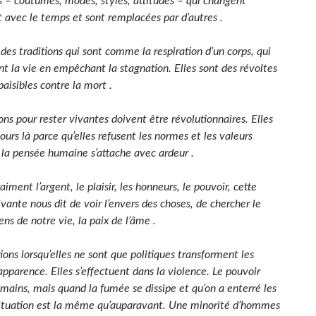
s – coutumes, modes, styles, attitudes – qui changent
 avec le temps et sont remplacées par d’autres .
i des traditions qui sont comme la respiration d’un corps, qui
nt la vie en empêchant la stagnation. Elles sont des révoltes
aisibles contre la mort .
ons pour rester vivantes doivent être révolutionnaires. Elles
ours là parce qu’elles refusent les normes et les valeurs
 la pensée humaine s’attache avec ardeur .
aiment l’argent, le plaisir, les honneurs, le pouvoir, cette
ivante nous dit de voir l’envers des choses, de chercher le
ens de notre vie, la paix de l’âme .
ions lorsqu’elles ne sont que politiques transforment les
apparence. Elles s’effectuent dans la violence. Le pouvoir
mains, mais quand la fumée se dissipe et qu’on a enterré les
situation est la même qu’auparavant. Une minorité d’hommes