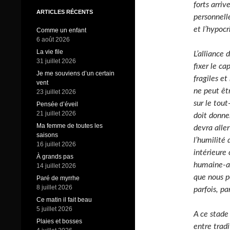
forts arriv
ARTICLES RÉCENTS
personnelle
et l’hypoc
Comme un enfant
6 août 2026
La vie file
L’alliance
31 juillet 2026
fixer le c
Je me souviens d’un certain
fragiles e
vent
ne peut êt
23 juillet 2026
sur le tout
Pensée d’éveil
21 juillet 2026
doit donner
Ma femme de toutes les
devra alle
saisons
l’humilité 
16 juillet 2026
intérieure
À grands pas
humaine-an
14 juillet 2026
que nous p
Paré de myrrhe
8 juillet 2026
parfois, pa
Ce matin il fait beau
5 juillet 2026
A ce stade
Plaies et bosses
entre trad