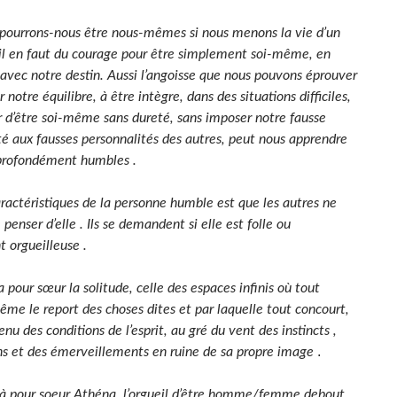
ourrons-nous être nous-mêmes si nous menons la vie d’un
 il en faut du courage pour être simplement soi-même, en
avec notre destin. Aussi l’angoisse que nous pouvons éprouver
 notre équilibre, à être intègre, dans des situations difficiles,
r d’être soi-même sans dureté, sans imposer notre fausse
té aux fausses personnalités des autres, peut nous apprendre
profondément humbles .
ractéristiques de la personne humble est que les autres ne
penser d’elle . Ils se demandent si elle est folle ou
 orgueilleuse .
a pour sœur la solitude, celle des espaces infinis où tout
ême le report des choses dites et par laquelle tout concourt,
venu des conditions de l’esprit, au gré du vent des instincts ,
.
ns et des émerveillements en ruine de sa propre image
é à pour soeur Athéna, l’orgueil d’être homme/femme debout,