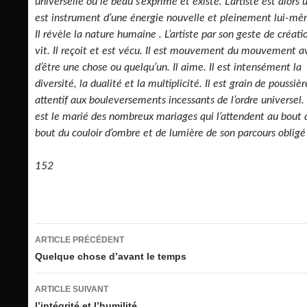
universelle où le beau s’exprime et existe. L’artiste est alors u
est instrument d’une énergie nouvelle et pleinement lui-mê
Il révèle la nature humaine . L’artiste par son geste de créati
vit. Il reçoit et est vécu. Il est mouvement du mouvement a
d’être une chose ou quelqu’un. Il aime. Il est intensément la
diversité, la dualité et la multiplicité. Il est grain de poussièr
attentif aux bouleversements incessants de l’ordre universel. 
est le marié des nombreux mariages qui l’attendent au bout 
bout du couloir d’ombre et de lumière de son parcours obligé 
152
Navigation
ARTICLE PRÉCÉDENT
des
Quelque chose d’avant le temps
articles
ARTICLE SUIVANT
l’intégrité et l’humilité