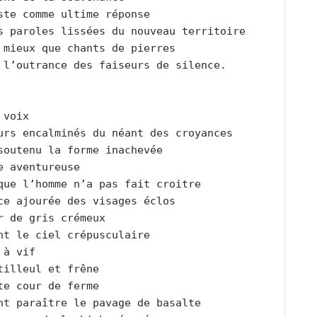
ste comme ultime réponse
s paroles lissées du nouveau territoire
 mieux que chants de pierres
 l’outrance des faiseurs de silence.
 voix
urs encalminés du néant des croyances
soutenu la forme inachevée
e aventureuse
que l’homme n’a pas fait croitre
ce ajourée des visages éclos
r de gris crémeux
nt le ciel crépusculaire
 à vif
tilleul et frêne
te cour de ferme
nt paraître le pavage de basalte