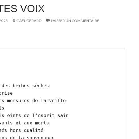
TES VOIX
 2025
GAEL GERARD
LAISSER UN COMMENTAIRE
 
 des herbes sèches
brise
es morsures de la veille
is
is oints de l’esprit sain
vants et aux morts
sés hors dualité
ons de la souvenance