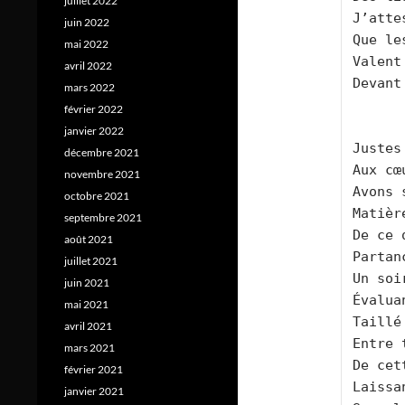
juillet 2022
J’atte
juin 2022
Que le
mai 2022
Valent
avril 2022
Devant
mars 2022
février 2022
janvier 2022
Justes
décembre 2021
Aux cœ
novembre 2021
Avons 
octobre 2021
Matièr
septembre 2021
De ce 
août 2021
Partan
juillet 2021
Un soi
juin 2021
Évalua
mai 2021
Taillé
avril 2021
Entre 
mars 2021
De cet
février 2021
Laissa
janvier 2021