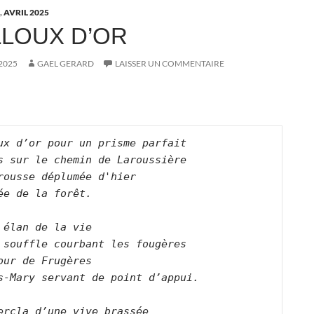
,
AVRIL 2025
LLOUX D’OR
 2025
GAEL GERARD
LAISSER UN COMMENTAIRE
ux d’or pour un prisme parfait
s sur le chemin de Laroussière
rousse déplumée d'hier
ée de la forêt.
 élan de la vie
 souffle courbant les fougères
our de Frugères
s-Mary servant de point d’appui.
ercla d’une vive brassée