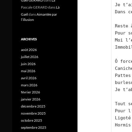
Gael GERARD
dans
Là
Je t’a
Pascale GERARD
dans
Là
Dans c
Gaël
dans
Aimantée par
l’illusion
Reste 
Pour s
ARCHIVES
Moi l’
Immobi
août 2026
juillet 2026
Ô forc
juin 2026
Canich
mai 2026
Pattes
avril 2026
burles
mars 2026
Je t’a
février 2026
janvier 2026
Tout s
décembre 2025
Pour l
novembre 2025
Ligoté
octobre 2025
Hormis
septembre 2025