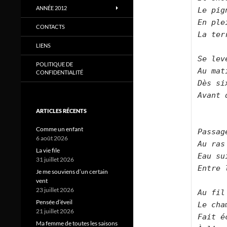
ANNÉE 2012
Le pig
En ple
CONTACTS
La ter
LIENS
Se lev
POLITIQUE DE
Au mat
CONFIDENTIALITÉ
Dès si
Avant 
ARTICLES RÉCENTS
Comme un enfant
Passag
6 août 2026
Au ras
La vie file
Eau su
31 juillet 2026
Entre 
Je me souviens d’un certain
vent
23 juillet 2026
Au fil
Pensée d’éveil
Le cha
21 juillet 2026
Fait é
Ma femme de toutes les saisons