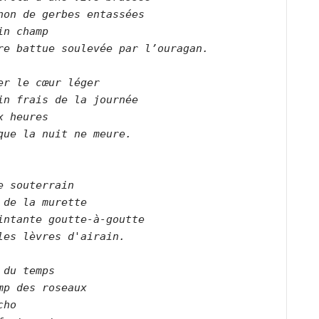
non de gerbes entassées
in champ
re battue soulevée par l’ouragan.
er le cœur léger
in frais de la journée
x heures
que la nuit ne meure.
e souterrain
 de la murette
intante goutte-à-goutte
les lèvres d'airain.
 du temps
mp des roseaux
cho 