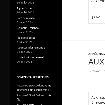
À l’en
16 juillet 2026
À grands pas
14 juillet 2026
1604
Paré de myrrhe
8 juillet 2026
Ce matin il fait beau
5 juillet 2026
Plaies et bosses
4 juillet 2026
À contempler le monde
24 juin 2026
ANNÉE 2025
La vie tout simplement
AUX
20 juin 2026
26 AVRIL
COMMENTAIRES RÉCENTS
Pascale GERARD
dans
Je me
souviens d’un certain vent
Pascale GERARD
dans
La vie
Aux sa
file
À tout