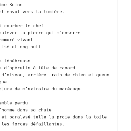
ime Reine
et envol vers la lumière.
à courber le chef
oulever la pierre qui m’enserre
emmuré vivant
lisé et englouti.
e ténébreuse
e d’opérette à tête de canard
 d’oiseau, arrière-train de chien et queue 
que
bjure de m’extraire du marécage.
emble perdu
’homme dans sa chute
 et paralysé telle la proie dans la toile
 les forces défaillantes.