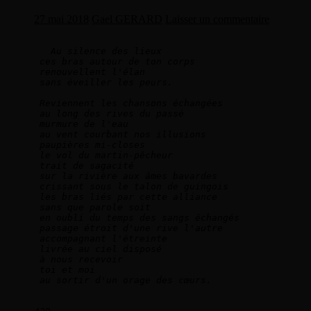
27 mai 2018
Gael GERARD
Laisser un commentaire
Au silence des lieux   
ces bras autour de ton corps   
renouvellent l'élan   
sans éveiller les peurs.  
Reviennent les chansons échangées   
au long des rives du passé   
murmure de l'eau   
au vent courbant nos illusions   
paupières mi-closes    
le vol du martin-pêcheur   
trait de sagacité   
sur la rivière aux âmes bavardes
crissant sous le talon de guingois   
les bras liés par cette alliance    
sans que parole soit   
en oubli du temps des sangs échangés   
passage étroit d'une rive l'autre   
accompagnant l'étreinte   
livrée au ciel disposé    
à nous recevoir   
toi et moi   
au sortir d'un orage des cœurs.  