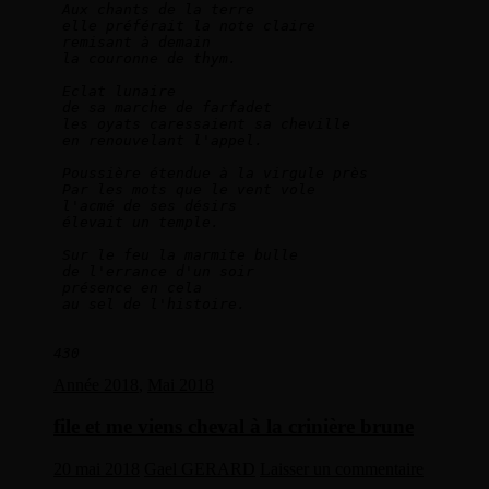
Aux chants de la terre   
elle préférait la note claire   
remisant à demain   
la couronne de thym.  
Eclat lunaire   
de sa marche de farfadet   
les oyats caressaient sa cheville   
en renouvelant l'appel. 
Poussière étendue à la virgule près   
Par les mots que le vent vole   
l'acmé de ses désirs   
élevait un temple. 
Sur le feu la marmite bulle   
de l'errance d'un soir   
présence en cela   
au sel de l'histoire.      
430
Année 2018
,
Mai 2018
file et me viens cheval à la crinière brune
20 mai 2018
Gael GERARD
Laisser un commentaire