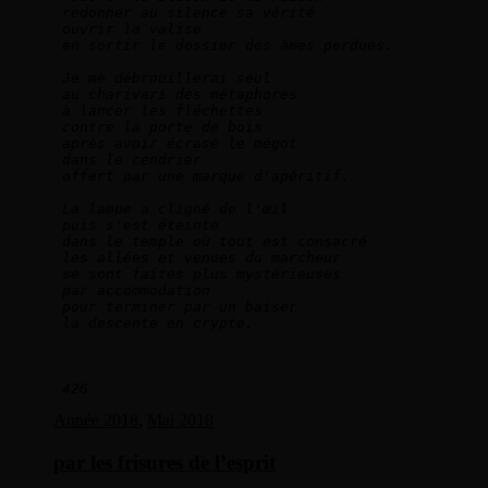
redonner au silence sa vérité   
ouvrir la valise   
en sortir le dossier des âmes perdues.      
Je me débrouillerai seul   
au charivari des métaphores   
à lancer les fléchettes   
contre la porte de bois   
après avoir écrasé le mégot   
dans le cendrier   
offert par une marque d'apéritif.    
La lampe a cligné de l'œil    
puis s'est éteinte    
dans le temple où tout est consacré   
les allées et venues du marcheur   
se sont faites plus mystérieuses   
par accommodation  
 pour terminer par un baiser

 la descente en crypte.

426
Année 2018
,
Mai 2018
par les frisures de l’esprit