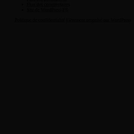
Flux des commentaires
Site de WordPress-FR
Politique de confidentialité
Fièrement propulsé par WordPress