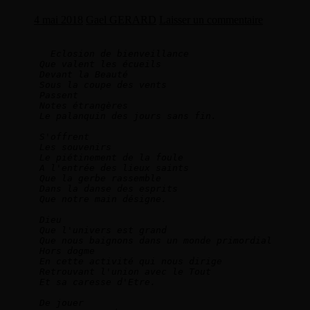
4 mai 2018
Gael GERARD
Laisser un commentaire
Eclosion de bienveillance   
Que valent les écueils   
Devant la Beauté   
Sous la coupe des vents   
Passent   
 Notes étrangères   
 Le palanquin des jours sans fin.  
S'offrent   
Les souvenirs   
Le piétinement de la foule   
A l'entrée des lieux saints   
Que la gerbe rassemble   
Dans la danse des esprits   
Que notre main désigne. 
Dieu    
Que l'univers est grand   
Que nous baignons dans un monde primordial   
Hors dogme   
En cette activité qui nous dirige   
Retrouvant l'union avec le Tout   
Et sa caresse d'Etre.    
De jouer   