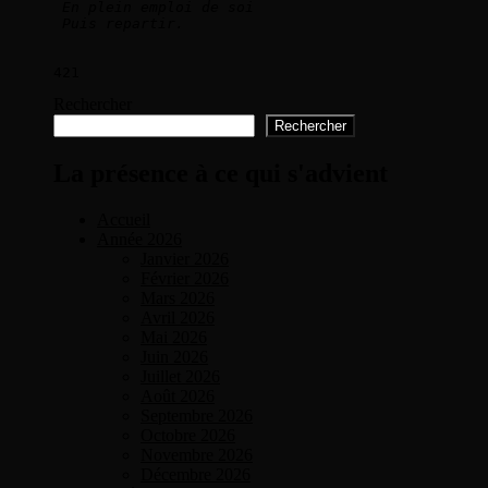
En plein emploi de soi   
Puis repartir. 
421
Rechercher
Rechercher
La présence à ce qui s'advient
Accueil
Année 2026
Janvier 2026
Février 2026
Mars 2026
Avril 2026
Mai 2026
Juin 2026
Juillet 2026
Août 2026
Septembre 2026
Octobre 2026
Novembre 2026
Décembre 2026