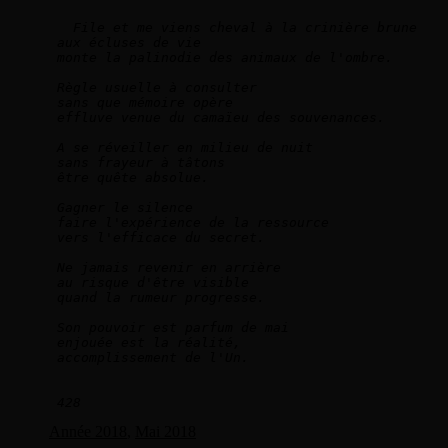
File et me viens cheval à la crinière brune   
aux écluses de vie   
monte la palinodie des animaux de l'ombre.  
Règle usuelle à consulter   
sans que mémoire opère   
effluve venue du camaïeu des souvenances.    
A se réveiller en milieu de nuit   
sans frayeur à tâtons   
être quête absolue. 
Gagner le silence   
faire l'expérience de la ressource   
vers l'efficace du secret.   
Ne jamais revenir en arrière   
au risque d'être visible   
quand la rumeur progresse.
Son pouvoir est parfum de mai   
enjouée est la réalité,   
accomplissement de l'Un. 
428
Année 2018
,
Mai 2018