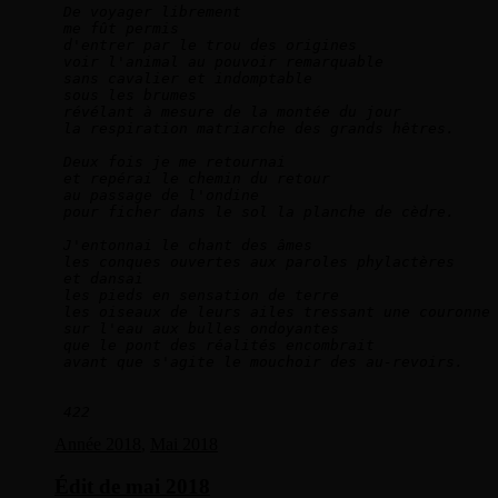
De voyager librement   
me fût permis   
d'entrer par le trou des origines   
voir l'animal au pouvoir remarquable   
sans cavalier et indomptable   
sous les brumes   
révélant à mesure de la montée du jour   
la respiration matriarche des grands hêtres.   
Deux fois je me retournai   
et repérai le chemin du retour   
au passage de l'ondine   
pour ficher dans le sol la planche de cèdre.  
J'entonnai le chant des âmes   
les conques ouvertes aux paroles phylactères   
et dansai   
les pieds en sensation de terre   
les oiseaux de leurs ailes tressant une couronne
sur l'eau aux bulles ondoyantes   
que le pont des réalités encombrait   
avant que s'agite le mouchoir des au-revoirs.   
422
Année 2018
,
Mai 2018
Édit de mai 2018