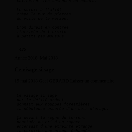
collectent les semences du hasard.   
Le soleil à l'affût   
crêpe le mur de pierres   
du voile de la mariée.  
L'on dirait en contrée
l'arrivée de l'ermite
à petits pas moussus.
425
Année 2018
,
Mai 2018
Ce visage si sage
15 mai 2018
Gael GERARD
Laisser un commentaire
Ce visage si sage   
par le défilé ardent   
donnait aux houppes forestières   
la nébuleuse essorée d'un soir d'orage.  
Çi devant la rogne du torrent   
ponctuée du cri d'un rapace   
encensait d'une étreinte étrange   
la corniche aux propos échangés.   