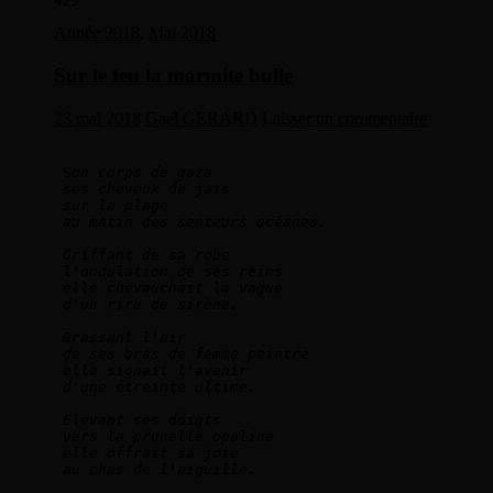
429
Année 2018
,
Mai 2018
Sur le feu la marmite bulle
23 mai 2018
Gael GERARD
Laisser un commentaire
 S
on corps de gaze   
ses cheveux de jais   
sur la plage   
au matin des senteurs océanes.  
Griffant de sa robe   
l'ondulation de ses reins   
elle chevauchait la vague   
d'un rire de sirène. 
Brassant l'air   
de ses bras de femme peintre   
elle signait l'avenir   
d'une étreinte ultime.
Elevant ses doigts   
vers la prunelle opaline   
elle offrait sa joie   
au chas de l'aiguille.   