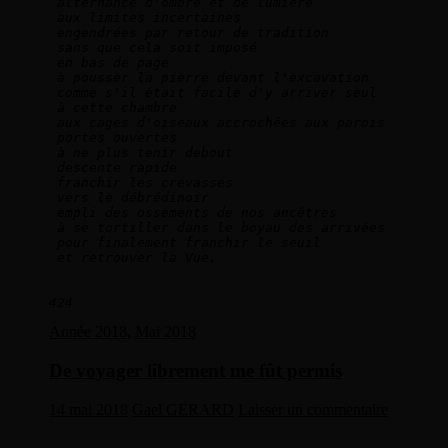
alternance d'ombre et de lumière   
aux limites incertaines   
engendrées par retour de tradition   
sans que cela soit imposé   
en bas de page   
à pousser la pierre devant l'excavation     
comme s'il était facile d'y arriver seul   
à cette chambre   
aux cages d'oiseaux accrochées aux parois   
portes ouvertes   
à ne plus tenir debout   
descente rapide    
franchir les crevasses
vers le débrédinoir  
empli des ossements de nos ancêtres   
à se tortiller dans le boyau des arrivées   
pour finalement franchir le seuil   
et retrouver la Vue.  
424
Année 2018
,
Mai 2018
De voyager librement me fût permis
14 mai 2018
Gael GERARD
Laisser un commentaire