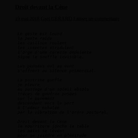
Droit devant la Cène
19 mai 2018
Gael GERARD
Laisser un commentaire
Le geste est lourd   
la pente raide   
les cailloux roulent   
les insectes stridulent   
l'orge d'une caresse ondulante   
signe le souffle invisible.  
Les pensées vol au vent   
s'offrent au silence primordial.   
La poitrine gonfle   
je pleure
au passage d'un soleil absolu   
traces de goudron posées   
sur le pavement   
descendant vers le port   
à l'odeur exhalée   
par la vibration de l'ordre postural.   
Droit devant la Cène   
la nourriture jonche la table   
les mains se lèvent   
pour se joindre en plénitude   