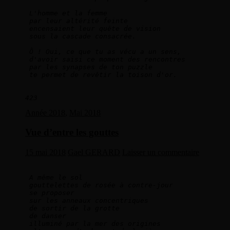
L'homme et la femme   
par leur altérité feinte   
encensaient leur quête de vision   
sous la cascade consacrée.  
Ô ! Oui, ce que tu as vécu a un sens,   
d'avoir saisi ce moment des rencontres   
par les synapses de ton puzzle   
te permet de revêtir la toison d'or.    
423
Année 2018
,
Mai 2018
Vue d’entre les gouttes
15 mai 2018
Gael GERARD
Laisser un commentaire
A même le sol   
gouttelettes de rosée à contre-jour   
se proposer   
sur les anneaux concentriques   
de sortir de la grotte   
de danser   
illuminé par la mer des origines   