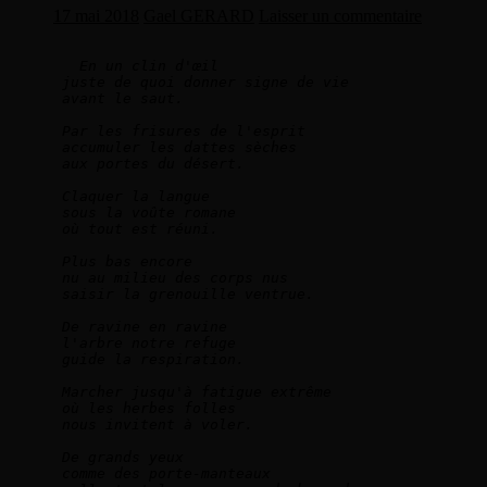
17 mai 2018
Gael GERARD
Laisser un commentaire
En un clin d'œil   
juste de quoi donner signe de vie   
avant le saut.  
Par les frisures de l'esprit   
accumuler les dattes sèches   
aux portes du désert.    
Claquer la langue   
sous la voûte romane   
où tout est réuni.  
Plus bas encore   
nu au milieu des corps nus   
saisir la grenouille ventrue. 
De ravine en ravine   
l'arbre notre refuge   
guide la respiration. 
Marcher jusqu'à fatigue extrême   
où les herbes folles   
nous invitent à voler.  
De grands yeux    
comme des porte-manteaux   