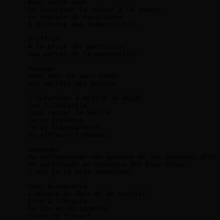
Avec notre code   
De favoriser le retour à la source   
En énergie de conscience   
A distance des temporalités.
S'offrir   
A la pluie des particules     
Aux portes de la perception.
Voyager   
Sans peur et sans tabou   
Aux marches des palais.
S'autoriser à mettre le doigt   
Sur l'Invisible   
Sans renier la Vérité     
Cette présence   
cette transparence   
Où affleure l'Absolu.
Demander   
De défragmenter nos pensées et nos manières d'êt
De participer au dialogue des Eaux Vives   
C'est ça le plus important.   
Sans brusquerie   
A mesure du doux et du cordial   
Etre à l'écoute    
Du fin et du superbe   
Faire le travail   