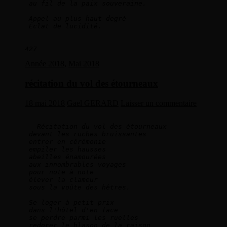
au fil de la paix souveraine.   
Appel au plus haut degré   
Éclat de lucidité.   
427
Année 2018
,
Mai 2018
récitation du vol des étourneaux
18 mai 2018
Gael GERARD
Laisser un commentaire
Récitation du vol des étourneaux   
devant les ruches bruissantes   
entrer en cérémonie   
empiler les hausses   
abeilles énamourées   
aux innombrables voyages   
pour note à note   
élever la clameur   
sous la voûte des hêtres.   
Se loger à petit prix   
dans l'hôtel d'en face   
se perdre parmi les ruelles   
redorer le blason de la raison   