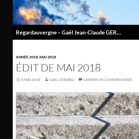
Aller
au
contenu
Regardauvergne – Gaël Jean-Claude GERARD
P
ANNÉE 2018
,
MAI 2018
ÉDIT DE MAI 2018
4 MAI 2018
GAEL GERARD
LAISSER UN COMMENTAIRE