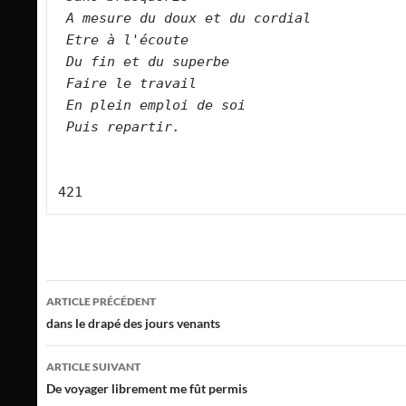
A mesure du doux et du cordial   
Etre à l'écoute    
Du fin et du superbe   
Faire le travail   
En plein emploi de soi   
Puis repartir. 
421
Navigation
ARTICLE PRÉCÉDENT
des
dans le drapé des jours venants
articles
ARTICLE SUIVANT
De voyager librement me fût permis