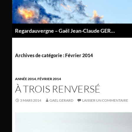
Aller
au
contenu
Regardauvergne – Gaël Jean-Claude GERARD
P
Archives de catégorie : Février 2014
ANNÉE 2014
,
FÉVRIER 2014
À TROIS RENVERSÉ
3 MARS 2014
GAEL GERARD
LAISSER UN COMMENTAIRE