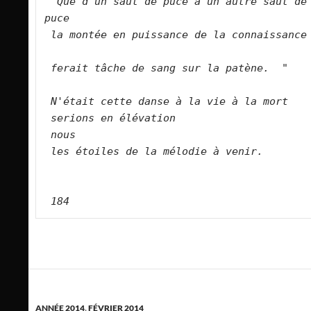
Que d'un saut de puce à un autre saut de 
puce   
la montée en puissance de la connaissance 
ferait tâche de sang sur la patène.  "   
N'était cette danse à la vie à la mort   
serions en élévation   
nous   
les étoiles de la mélodie à venir.  
184
ANNÉE 2014
,
FÉVRIER 2014