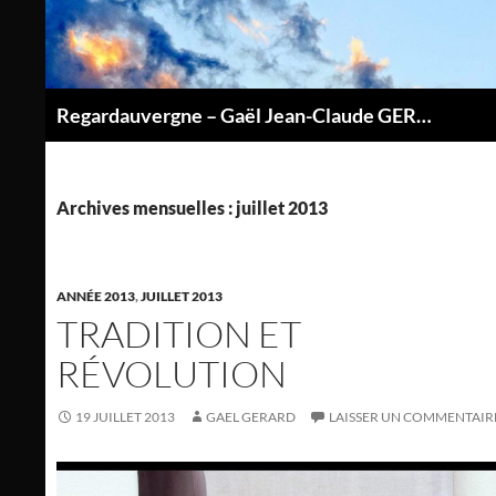
Aller
au
contenu
Regardauvergne – Gaël Jean-Claude GERARD
P
Archives mensuelles : juillet 2013
ANNÉE 2013
,
JUILLET 2013
TRADITION ET
RÉVOLUTION
19 JUILLET 2013
GAEL GERARD
LAISSER UN COMMENTAIR