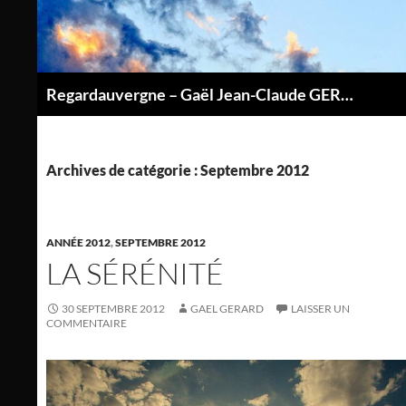
Aller
au
contenu
Regardauvergne – Gaël Jean-Claude GERARD
P
Archives de catégorie : Septembre 2012
ANNÉE 2012
,
SEPTEMBRE 2012
LA SÉRÉNITÉ
30 SEPTEMBRE 2012
GAEL GERARD
LAISSER UN
COMMENTAIRE