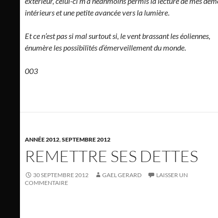
extérieur, celui-ci m’a néanmoins permis la lecture de mes dé
intérieurs et une petite avancée vers la lumière
.
Et ce n’est pas si mal surtout si, le vent brassant les éoliennes,
énumère les possibilités d’émerveillement du monde
.
003
ANNÉE 2012
,
SEPTEMBRE 2012
REMETTRE SES DETTES
30 SEPTEMBRE 2012
GAEL GERARD
LAISSER UN
COMMENTAIRE