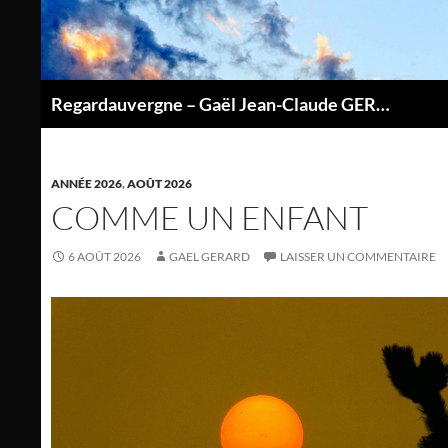
Aller
au
contenu
Regardauvergne – Gaël Jean-Claude GERARD
P
ANNÉE 2026
,
AOÛT 2026
COMME UN ENFANT
6 AOÛT 2026
GAEL GERARD
LAISSER UN COMMENTAIRE