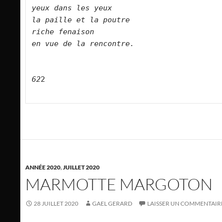
yeux dans les yeux    
la paille et la poutre    
riche fenaison    
en vue de la rencontre.        
62
2

ANNÉE 2020
,
JUILLET 2020
MARMOTTE MARGOTON
28 JUILLET 2020
GAEL GERARD
LAISSER UN COMMENTAIR