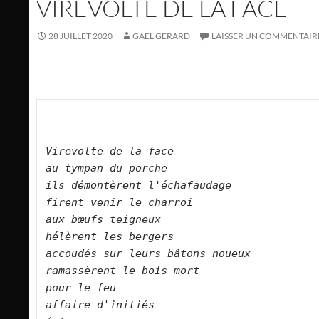
VIREVOLTE DE LA FACE
28 JUILLET 2020
GAEL GERARD
LAISSER UN COMMENTAIR
Virevolte de la face    
au tympan du porche    
ils démontèrent l'échafaudage  
firent venir le charroi    
aux bœufs teigneux    
hélèrent les bergers    
accoudés sur leurs bâtons noueux    
ramassèrent le bois mort      
pour le feu    
affaire d'initiés    