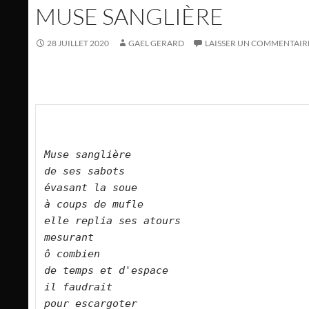
MUSE SANGLIÈRE
28 JUILLET 2020
GAEL GERARD
LAISSER UN COMMENTAIR
Muse sanglière    
de ses sabots    
évasant la soue    
à coups de mufle    
elle replia ses atours    
mesurant    
ô combien    
de temps et d'espace    
il faudrait    
pour escargoter    