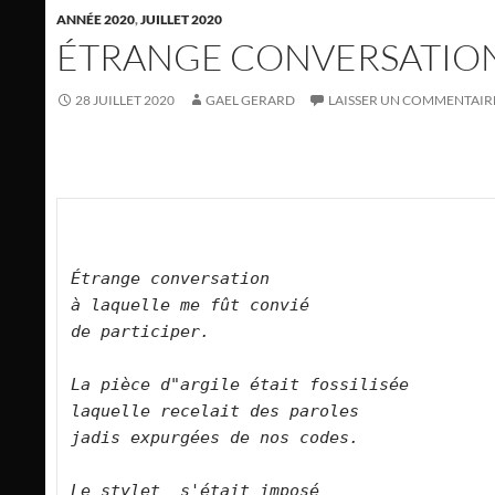
ANNÉE 2020
,
JUILLET 2020
ÉTRANGE CONVERSATIO
28 JUILLET 2020
GAEL GERARD
LAISSER UN COMMENTAIR
Étrange conversation     
à laquelle me fût convié     
de participer.        
La pièce d"argile était fossilisée    
laquelle recelait des paroles    
jadis expurgées de nos codes.        
Le stylet  s'était imposé    