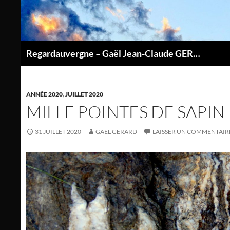
Aller
au
contenu
Regardauvergne – Gaël Jean-Claude GERARD
P
ANNÉE 2020
,
JUILLET 2020
MILLE POINTES DE SAPIN
31 JUILLET 2020
GAEL GERARD
LAISSER UN COMMENTAIR