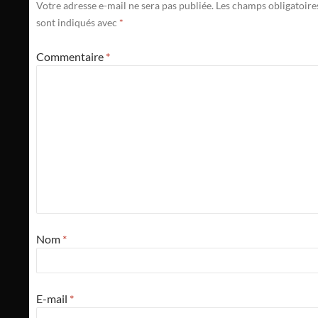
Votre adresse e-mail ne sera pas publiée.
Les champs obligatoire
sont indiqués avec
*
Commentaire
*
Nom
*
E-mail
*