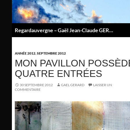
Aller
au
contenu
Regardauvergne – Gaël Jean-Claude GERARD
P
ANNÉE 2012
,
SEPTEMBRE 2012
MON PAVILLON POSSÈD
QUATRE ENTRÉES
30 SEPTEMBRE 2012
GAEL GERARD
LAISSER UN
COMMENTAIRE