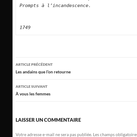
Prompts à l’incandescence.
1749
Navigation
ARTICLE PRÉCÉDENT
des
Les andains que l’on retourne
articles
ARTICLE SUIVANT
À vous les femmes
LAISSER UN COMMENTAIRE
Votre adresse e-mail ne sera pas publiée.
Les champs obligatoire