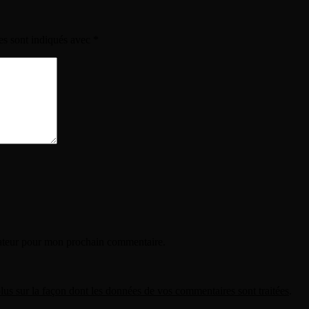
es sont indiqués avec
*
gateur pour mon prochain commentaire.
lus sur la façon dont les données de vos commentaires sont traitées
.