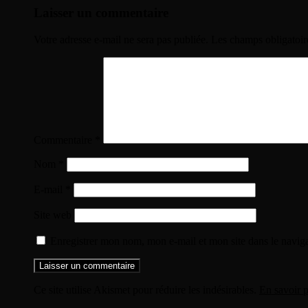
des
Laisser un commentaire
articles
Votre adresse e-mail ne sera pas publiée.
Les champs obligatoir
Commentaire
*
Nom
*
E-mail
*
Site web
Enregistrer mon nom, mon e-mail et mon site dans le navi
Ce site utilise Akismet pour réduire les indésirables.
En savoir p