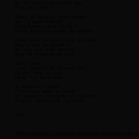
Où les choses ne savent pas 
D’où ça vient.
Alors je dessine trois nuages
Sur la page blanche
Embarquement pour Cythère
D’une écriture pattes de mouche.
Construire le monde avec des mots
Pourvu que la pénombre
Ne soit pas trop épaisse 
Dans le creux de ma main.
Tout vibre
C’est choisir qu’il nous faut
Ce qui fera la voie
Parmi les mosaïques.
À soutenir l’amour
L’écriture mène sa route
En lucidité et traits de caractère
À notre fenêtre de vie nôtre.
1759
Navigation
Article précédent
Le gardien du seuil
Article suivant
Les petits ri