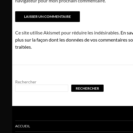
navigateur pour mon prochain commentaire.
Ce site utilise Akismet pour réduire les indésirables.
En sav
plus sur la façon dont les données de vos commentaires s
traitées
.
Rechercher
RECHERCHER
ACCUEIL