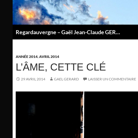
Aller
au
contenu
Regardauvergne – Gaël Jean-Claude GERARD
P
ANNÉE 2014
,
AVRIL 2014
L’ÂME, CETTE CLÉ
29 AVRIL 2014
GAEL GERARD
LAISSER UN COMMENTAIRE