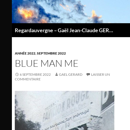
Aller
au
contenu
Regardauvergne – Gaël Jean-Claude GERARD
P
ANNÉE 2022
,
SEPTEMBRE 2022
BLUE MAN ME
6 SEPTEMBRE 2022
GAEL GERARD
LAISSER UN
COMMENTAIRE