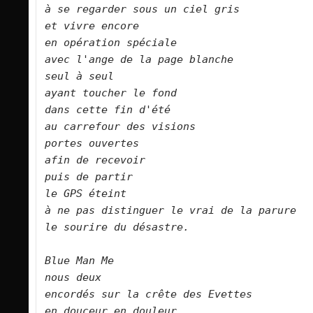
à se regarder sous un ciel gris  

et vivre encore   

en opération spéciale   

avec l'ange de la page blanche   

seul à seul   

ayant toucher le fond   

dans cette fin d'été   

au carrefour des visions   

portes ouvertes   

afin de recevoir   

puis de partir   

le GPS éteint   

à ne pas distinguer le vrai de la parure   
le sourire du désastre.      

Blue Man Me   
nous deux

encordés sur la crête des Evettes   

en douceur en douleur   
