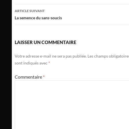
articles
ARTICLE SUIVANT
La semence du sans-soucis
LAISSER UN COMMENTAIRE
Votre adresse e-mail ne sera pas publiée.
Les champs obligatoire
sont indiqués avec
*
Commentaire
*