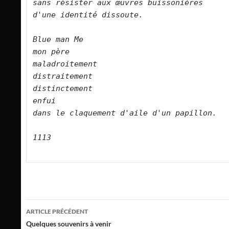
sans résister aux œuvres buissonières   

d'une identité dissoute.      

Blue man Me   

mon père

maladroitement   

distraitement   

distinctement   

enfui   

dans le claquement d'aile d'un papillon.      

1113

Navigation
ARTICLE PRÉCÉDENT
des
Quelques souvenirs à venir