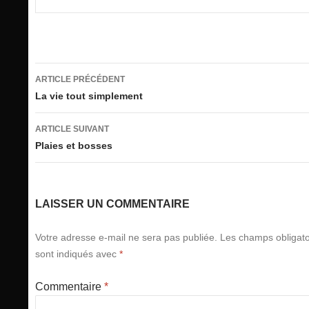
Navigation
ARTICLE PRÉCÉDENT
des
La vie tout simplement
articles
ARTICLE SUIVANT
Plaies et bosses
LAISSER UN COMMENTAIRE
Votre adresse e-mail ne sera pas publiée.
Les champs obligato
sont indiqués avec
*
Commentaire
*