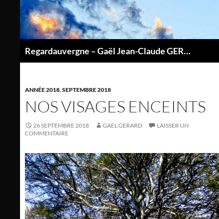
Aller
au
contenu
Regardauvergne – Gaël Jean-Claude GERARD
P
ANNÉE 2018
,
SEPTEMBRE 2018
NOS VISAGES ENCEINTS
26 SEPTEMBRE 2018
GAEL GERARD
LAISSER UN
COMMENTAIRE