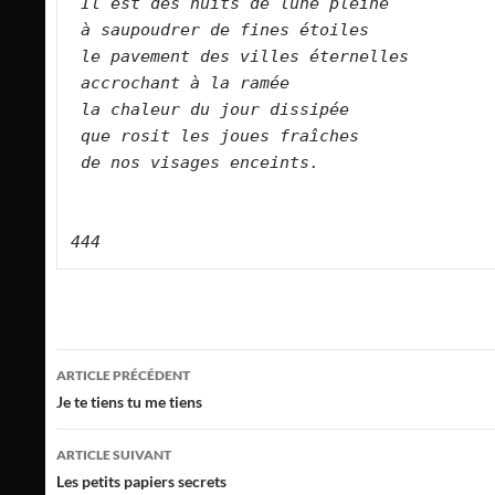
Il est des nuits de lune pleine   
à saupoudrer de fines étoiles   
le pavement des villes éternelles   
accrochant à la ramée   
la chaleur du jour dissipée   
que rosit les joues fraîches   
de nos visages enceints. 
444
Navigation
ARTICLE PRÉCÉDENT
des
Je te tiens tu me tiens
articles
ARTICLE SUIVANT
Les petits papiers secrets