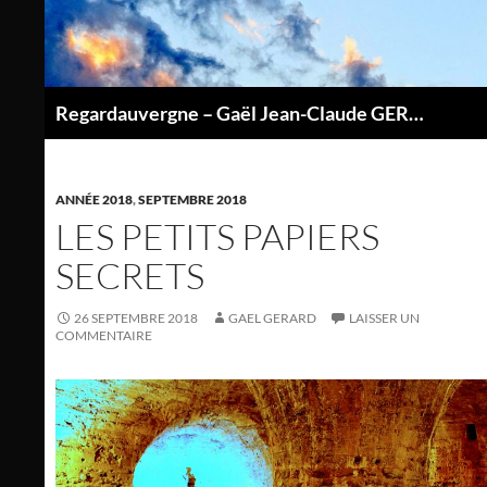
Aller
au
contenu
Regardauvergne – Gaël Jean-Claude GERARD
P
ANNÉE 2018
,
SEPTEMBRE 2018
LES PETITS PAPIERS
SECRETS
26 SEPTEMBRE 2018
GAEL GERARD
LAISSER UN
COMMENTAIRE