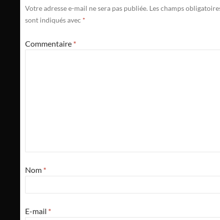
Votre adresse e-mail ne sera pas publiée.
Les champs obligatoire
sont indiqués avec
*
Commentaire
*
Nom
*
E-mail
*