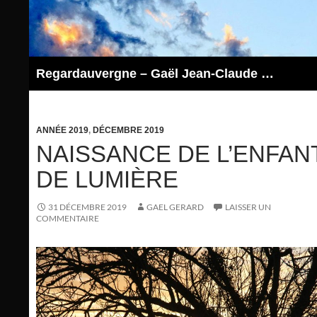
Aller
au
contenu
Regardauvergne – Gaël Jean-Claude GERARD
ANNÉE 2019
,
DÉCEMBRE 2019
NAISSANCE DE L’ENFAN
DE LUMIÈRE
31 DÉCEMBRE 2019
GAEL GERARD
LAISSER UN
COMMENTAIRE