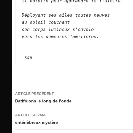
il volette pour apprendre la fluidité.   
Déployant ses ailes toutes neuves   
au soleil couchant   
son corps lumineux s'envole   
vers les demeures familières.   
546
Navigation
ARTICLE PRÉCÉDENT
des
Batifolons le long de l’onde
articles
ARTICLE SUIVANT
enténèbreux mystère