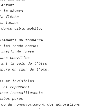
 enfant
r le dévers
la flèche
es lasses
rdente cible mobile.
ulements du tonnerre
t les ronde-bosses
 sortis de terre
sans chevilles
rant la voie de l’être
épure en cœur de l’été.
es et invisibles
t et repassent
orce tressaillements
nsées pures
rge du renouvellement des générations