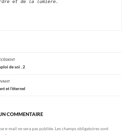
rdre et de la lumière.
ation
RÉCÉDENT
ploi de soi . 2
es
IVANT
ant et l’éternel
 UN COMMENTAIRE
se e-mail ne sera pas publiée.
Les champs obligatoires sont