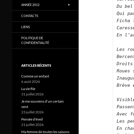
ANNÉE 2012
Du bel
Qui pa
CONTACTS
Ficha 
LIENS
Caress
En l’a
POLITIQUE DE
CONFIDENTIALITÉ
Les ro
Bercen
Droits
ARTICLES RÉCENTS
Roues 
Comme un enfant
Inaugu
6 août 2026
Brève 
La vie file
31 juillet 2026
Visibl
Je me souviens d’un certain
Passen
vent
23 juillet 2026
Avec f
Pensée d’éveil
Les pe
21 juillet 2026
En cha
Ma femme de toutes les saisons