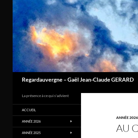
Aller
au
contenu
Regardauvergne – Gaël Jean-Claude GERARD
La présence à ce qui s'advient
ACCUEIL
ANNÉE 2026
ANNÉE 2026
AU 
ANNÉE 2025