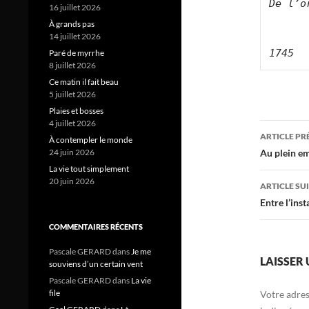
De l’o
16 juillet 2026
À grands pas
14 juillet 2026
1745
Paré de myrrhe
8 juillet 2026
Ce matin il fait beau
5 juillet 2026
Plaies et bosses
4 juillet 2026
Navig
ARTICLE P
À contempler le monde
des
24 juin 2026
Au plein em
La vie tout simplement
articl
20 juin 2026
ARTICLE SU
Entre l’inst
COMMENTAIRES RÉCENTS
Pascale GERARD
dans
Je me
LAISSER
souviens d’un certain vent
Pascale GERARD
dans
La vie
file
Votre adres