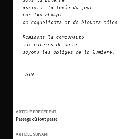
sous la poterne   
assister la levée du jour   
par les champs   
de coquelicots et de bleuets mêlés.   
Remisons la communauté   
aux patères du passé   
soyons les obligés de la lumière.     
519 
Navigation
ARTICLE PRÉCÉDENT
des
Passage où tout passe
articles
ARTICLE SUIVANT