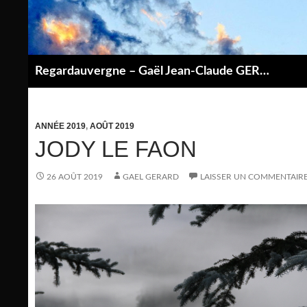
Aller
au
contenu
Regardauvergne – Gaël Jean-Claude GERARD
P
ANNÉE 2019
,
AOÛT 2019
JODY LE FAON
26 AOÛT 2019
GAEL GERARD
LAISSER UN COMMENTAIR