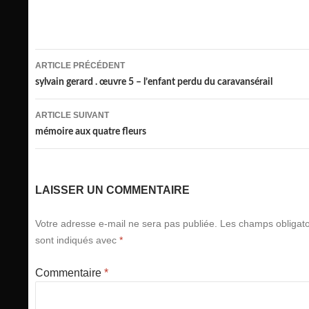
Navigation
ARTICLE PRÉCÉDENT
des
sylvain gerard . œuvre 5 – l’enfant perdu du caravansérail
articles
ARTICLE SUIVANT
mémoire aux quatre fleurs
LAISSER UN COMMENTAIRE
Votre adresse e-mail ne sera pas publiée.
Les champs obligato
sont indiqués avec
*
Commentaire
*