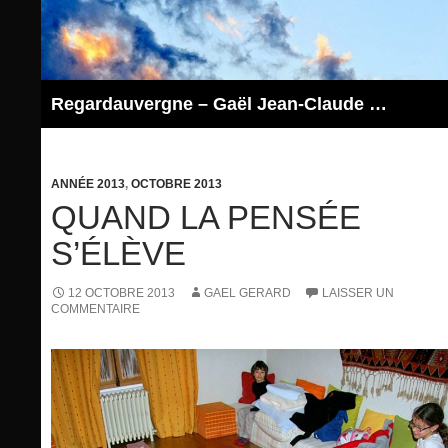
Aller
au
contenu
Regardauvergne – Gaël Jean-Claude GERARD
ANNÉE 2013
,
OCTOBRE 2013
QUAND LA PENSÉE
S’ÉLÈVE
12 OCTOBRE 2013
GAEL GERARD
LAISSER UN
COMMENTAIRE