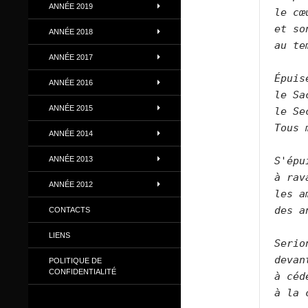
ANNÉE 2019
le cœ
et so
ANNÉE 2018
au te
ANNÉE 2017
Épuis
ANNÉE 2016
le Sa
ANNÉE 2015
le Se
Tous 
ANNÉE 2014
ANNÉE 2013
S'épu
à rav
ANNÉE 2012
les a
des a
CONTACTS
LIENS
Serio
devan
POLITIQUE DE
CONFIDENTIALITÉ
à céd
à la 