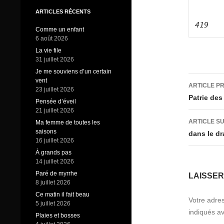
ARTICLES RÉCENTS
419
Comme un enfant
6 août 2026
La vie file
31 juillet 2026
Je me souviens d’un certain
Navig
vent
ARTICLE P
23 juillet 2026
des
Patrie de
Pensée d’éveil
21 juillet 2026
articl
ARTICLE S
Ma femme de toutes les
saisons
dans le dr
16 juillet 2026
À grands pas
14 juillet 2026
Paré de myrrhe
LAISSE
8 juillet 2026
Ce matin il fait beau
Votre adres
5 juillet 2026
indiqués a
Plaies et bosses