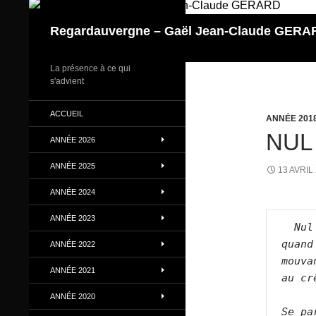
Aller
au
Regardauvergne – Gaël Jean-Claude GERA
contenu
La présence à ce qui
s'advient
ACCUEIL
ANNÉE 201
NUL
ANNÉE 2026
ANNÉE 2025
13 AVRIL
ANNÉE 2024
ANNÉE 2023
Nul
quand
ANNÉE 2022
mouva
ANNÉE 2021
au cr
ANNÉE 2020
Se pa