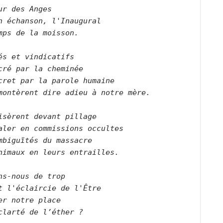
ur des Anges   
n échanson, l'Inaugural   
mps de la moisson. 
és et vindicatifs   
cré par la cheminée   
cret par la parole humaine  
montèrent dire adieu à notre mère.  
isèrent devant pillage   
aler en commissions occultes   
mbiguïtés du massacre   
nimaux en leurs entrailles. 
ns-nous de trop   
t l'éclaircie de l'Être   
er notre place   
clarté de l’éther ?     