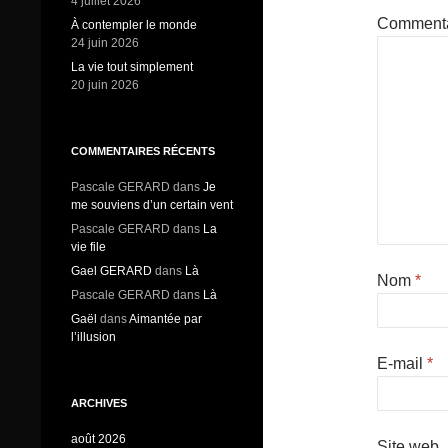
4 juillet 2026
Comment
À contempler le monde
24 juin 2026
La vie tout simplement
20 juin 2026
COMMENTAIRES RÉCENTS
Pascale GERARD
dans
Je
me souviens d’un certain vent
Pascale GERARD
dans
La
vie file
Gael GERARD
dans
Là
Nom
*
Pascale GERARD
dans
Là
Gaël
dans
Aimantée par
l’illusion
E-mail
*
ARCHIVES
août 2026
Site web