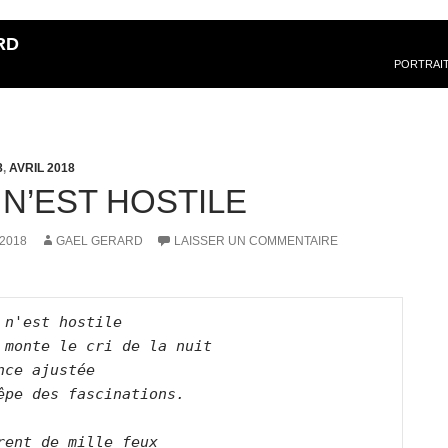
RD
PORTRAI
8
,
AVRIL 2018
 N’EST HOSTILE
 2018
GAEL GERARD
LAISSER UN COMMENTAIRE
 n'est hostile   
 monte le cri de la nuit   
nce ajustée   
êpe des fascinations.  
rent de mille feux   