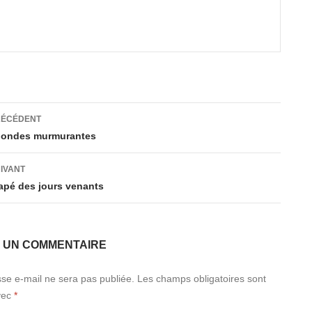
ation
RÉCÉDENT
s ondes murmurantes
es
UIVANT
apé des jours venants
R UN COMMENTAIRE
se e-mail ne sera pas publiée.
Les champs obligatoires sont
vec
*