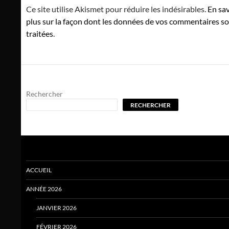
Ce site utilise Akismet pour réduire les indésirables.
En sav
plus sur la façon dont les données de vos commentaires s
traitées
.
Rechercher
RECHERCHER
ACCUEIL
ANNÉE 2026
JANVIER 2026
FÉVRIER 2026