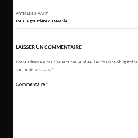
articles
ARTICLE SUIVANT
sous la gouttière du temple
LAISSER UN COMMENTAIRE
Votre adresse e-mail ne sera pas publiée.
Les champs obligatoire
sont indiqués avec
*
Commentaire
*