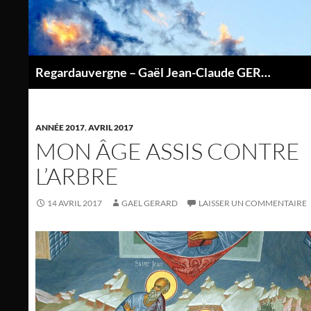
Aller
au
contenu
Regardauvergne – Gaël Jean-Claude GERARD
P
ANNÉE 2017
,
AVRIL 2017
MON ÂGE ASSIS CONTRE
L’ARBRE
14 AVRIL 2017
GAEL GERARD
LAISSER UN COMMENTAIRE