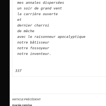
mes annales dispersées   
un soir de grand vent   
la carrière ouverte   
et    
dernier charroi   
de mèche   
avec le raisonneur apocalyptique     
notre bâtisseur   
notre fossoyeur   
notre inventeur.  
337
Navigation
ARTICLE PRÉCÉDENT
des
marée remise