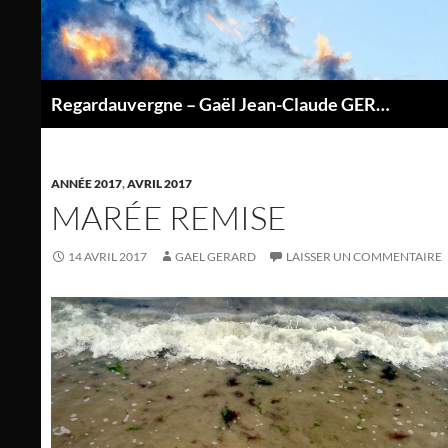
Aller
au
contenu
Regardauvergne – Gaël Jean-Claude GERARD
P
ANNÉE 2017
,
AVRIL 2017
MARÉE REMISE
14 AVRIL 2017
GAEL GERARD
LAISSER UN COMMENTAIRE