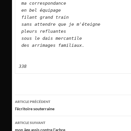
ma correspondance   
en bel équipage   
filant grand train   
sans attendre que je m'éteigne   
pleurs refluantes   
sous le dais mercantile   
des arrimages familiaux. 
338
Navigation
ARTICLE PRÉCÉDENT
des
l’écritoire souterraine
articles
ARTICLE SUIVANT
mon âge assis contre l’arbre