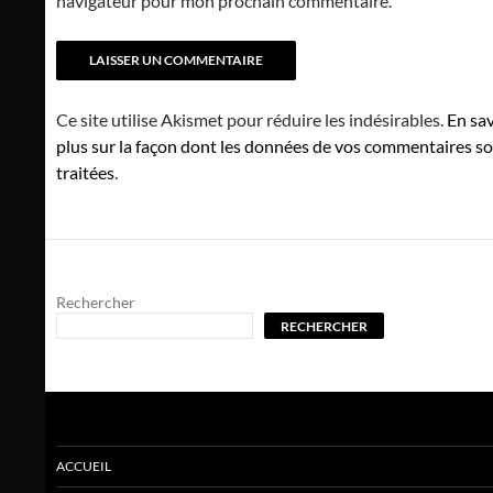
navigateur pour mon prochain commentaire.
Ce site utilise Akismet pour réduire les indésirables.
En sav
plus sur la façon dont les données de vos commentaires s
traitées
.
Rechercher
RECHERCHER
ACCUEIL