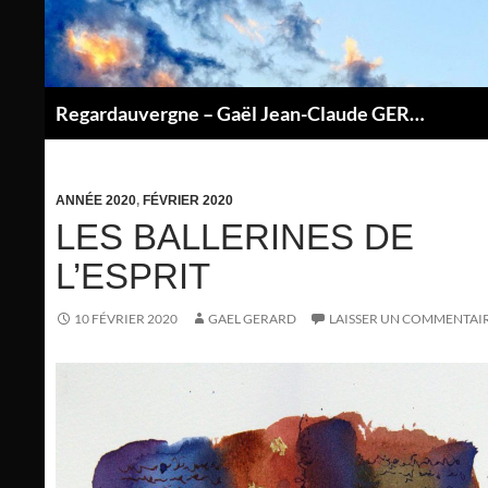
Aller
au
contenu
Regardauvergne – Gaël Jean-Claude GERARD
P
ANNÉE 2020
,
FÉVRIER 2020
LES BALLERINES DE
L’ESPRIT
10 FÉVRIER 2020
GAEL GERARD
LAISSER UN COMMENTAI