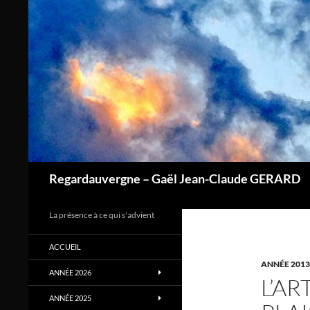
Aller
au
contenu
Regardauvergne – Gaël Jean-Claude GERARD
La présence à ce qui s'advient
ACCUEIL
ANNÉE 2013
ANNÉE 2026
L’AR
ANNÉE 2025