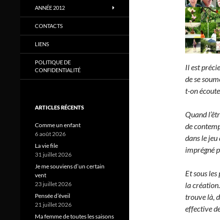
ANNÉE 2012
CONTACTS
LIENS
POLITIQUE DE
Il est préc
CONFIDENTIALITÉ
de se soum
t-on écoute
ARTICLES RÉCENTS
Quand l’êtr
Comme un enfant
de contempl
6 août 2026
dans le jeu
La vie file
imprégné pa
31 juillet 2026
Je me souviens d’un certain
Et sous les
vent
23 juillet 2026
la création
Pensée d’éveil
trouve là, 
21 juillet 2026
effective de
Ma femme de toutes les saisons