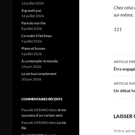
16 juillet 2026
Chez celui q
À grands pas
soi-même.
14 juillet 2026
Paré de myrrhe
8 juillet 2026
121
Ce matin il fait beau
5 juillet 2026
Plaies et bosses
4 juillet 2026
Navig
À contempler le monde
ARTICLE P
24 juin 2026
des
Être engagé
La vie tout simplement
articl
20 juin 2026
ARTICLE SU
Un débat ho
COMMENTAIRES RÉCENTS
Pascale GERARD
dans
Je me
souviens d’un certain vent
LAISSER
Pascale GERARD
dans
La vie
file
Votre adres