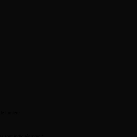
de lumière
es sont indiqués avec
*