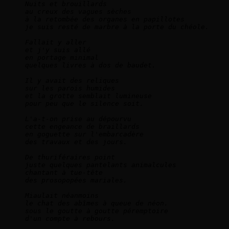
Nuits et brouillards    
au creux des vagues sèches    
à la retombée des organes en papillotes    
je suis resté de marbre à la porte du chéole.    
Fallait y aller    
et j'y suis allé    
en portage minimal    
quelques livres à dos de baudet.        
Il y avait des reliques    
sur les parois humides    
et la grotte semblait lumineuse    
pour peu que le silence soit.        
L'a-t-on prise au dépourvu    
cette engeance de braillards    
en goguette sur l'embarcadère    
des travaux et des jours.        
De thuriféraires point    
juste quelques pantelants animalcules    
chantant à tue-tête    
des prosopopées mariales.        
Miaulait néanmoins     
le chat des abîmes à queue de néon.    
sous le goutte à goutte péremptoire    
d'un compte à rebours.        