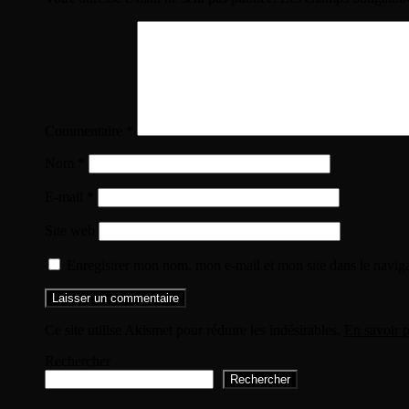
Commentaire
*
Nom
*
E-mail
*
Site web
Enregistrer mon nom, mon e-mail et mon site dans le navi
Ce site utilise Akismet pour réduire les indésirables.
En savoir p
Rechercher
Rechercher