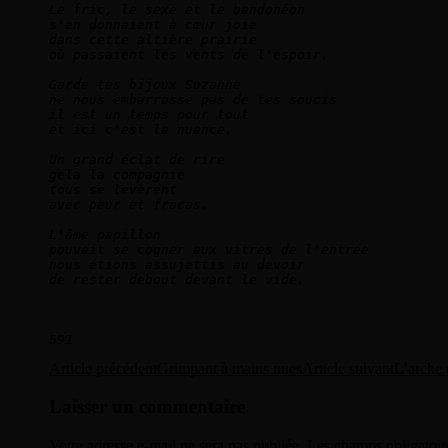
Le fric, le sexe et le bandonéon    
s'en donnaient à cœur joie    
dans cette altière prairie    
où passaient les vents de l'espoir.        
Garde tes bijoux Suzanne    
ne nous embarrasse pas de tes soucis    
il est un temps pour tout    
et ici c'est la nuance.        
Un grand éclat de rire     
gela la compagnie    
tous se levèrent    
avec peur et fracas.        
L'âme papillon    
pouvait se cogner aux vitres de l'entrée    
nous étions assujettis au devoir    
de rester debout devant le vide.        
591
Navigation
Article précédent
Grimpant à mains nues
Article suivant
L’arche 
des
Laisser un commentaire
articles
Votre adresse e-mail ne sera pas publiée.
Les champs obligatoir