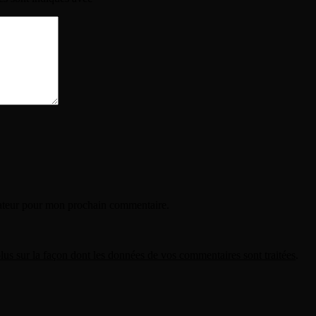
gateur pour mon prochain commentaire.
lus sur la façon dont les données de vos commentaires sont traitées
.