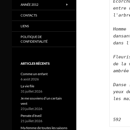
Écorch
ANNÉE 2012
entre 
l'arbr
CONTACTS
LIENS
Homme 
dansan
POLITIQUE DE
CONFIDENTIALITÉ
dans l
Fleuri
de la 
ARTICLES RÉCENTS
ambrée
Comme un enfant
6 août 2026
Danse 
La vie file
yeux d
31 juillet 2026
les ma
Je me souviens d’un certain
vent
23 juillet 2026
Pensée d’éveil
592
21 juillet 2026
Ma femme de toutes les saisons