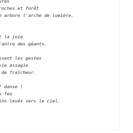
ures    
roches et forêt    
e arbore l'arche de lumière.        
   
t la joie    
'antre des géants.        
ssent les gestes    
vie assagie    
 de fraîcheur.        
! danse !    
e feu    
ins levés vers le ciel.        