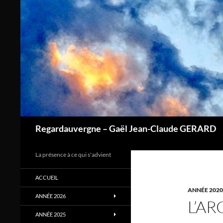
Aller
au
contenu
Regardauvergne – Gaël Jean-Claude GERARD
La présence à ce qui s'advient
ACCUEIL
ANNÉE 2020
ANNÉE 2026
L’A
ANNÉE 2025