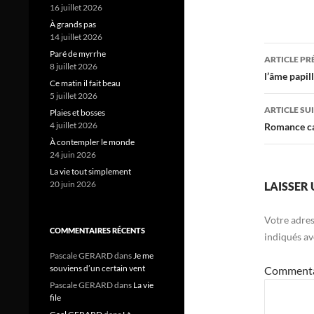
16 juillet 2026
À grands pas
14 juillet 2026
Navig
Paré de myrrhe
ARTICLE P
8 juillet 2026
des
l’âme papil
Ce matin il fait beau
5 juillet 2026
articl
ARTICLE SU
Plaies et bosses
4 juillet 2026
Romance c
À contempler le monde
24 juin 2026
La vie tout simplement
20 juin 2026
LAISSER
Votre adres
COMMENTAIRES RÉCENTS
indiqués a
Pascale GERARD
dans
Je me
souviens d’un certain vent
Comment
Pascale GERARD
dans
La vie
file