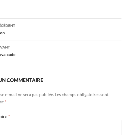
ation
RÉCÉDENT
lon
es
IVANT
avalcade
 UN COMMENTAIRE
se e-mail ne sera pas publiée.
Les champs obligatoires sont
vec
*
aire
*