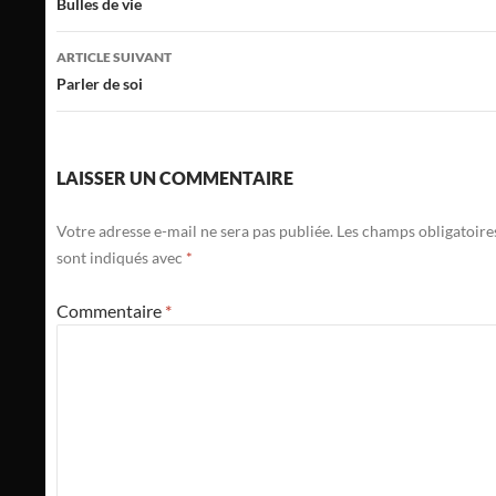
des
Bulles de vie
articles
ARTICLE SUIVANT
Parler de soi
LAISSER UN COMMENTAIRE
Votre adresse e-mail ne sera pas publiée.
Les champs obligatoire
sont indiqués avec
*
Commentaire
*