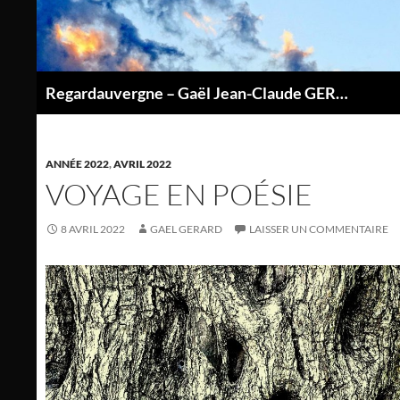
Aller
au
contenu
Regardauvergne – Gaël Jean-Claude GERARD
P
ANNÉE 2022
,
AVRIL 2022
VOYAGE EN POÉSIE
8 AVRIL 2022
GAEL GERARD
LAISSER UN COMMENTAIRE