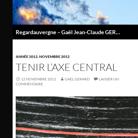
Aller
au
contenu
Regardauvergne – Gaël Jean-Claude GERARD
P
ANNÉE 2012
,
NOVEMBRE 2012
TENIR L’AXE CENTRAL
12 NOVEMBRE 2012
GAEL GERARD
LAISSER UN
COMMENTAIRE