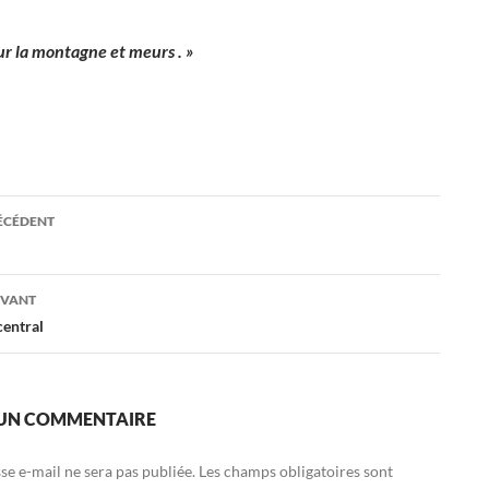
r la montagne et meurs . »
ation
RÉCÉDENT
es
IVANT
central
 UN COMMENTAIRE
se e-mail ne sera pas publiée.
Les champs obligatoires sont