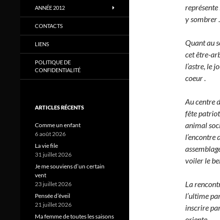
représente 
ANNÉE 2012
y sombrer .
CONTACTS
Quant au so
LIENS
cet être-ar
POLITIQUE DE
l’astre, le 
CONFIDENTIALITÉ
coeur .
Au centre 
ARTICLES RÉCENTS
fête patrio
animal soci
Comme un enfant
6 août 2026
l’encontre 
La vie file
assemblage 
31 juillet 2026
voiler le b
Je me souviens d’un certain
vent
La rencontr
23 juillet 2026
l’ultime pa
Pensée d’éveil
21 juillet 2026
inscrire par
Ma femme de toutes les saisons
oriente .