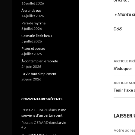
16 juillet 2026
À grands pas
» Monte su
14 juillet 2026
Paré de myrrhe
068
8 juillet 2026
Ce matin il fait beau
5 juillet 2026
Plaies et bosses
4 juillet 2026
Navig
À contempler le monde
ARTICLE P
24 juin 2026
des
S’éduquer
La vie tout simplement
articl
20 juin 2026
ARTICLE SU
Tenir l’axe 
COMMENTAIRES RÉCENTS
Pascale GERARD
dans
Je me
LAISSER
souviens d’un certain vent
Pascale GERARD
dans
La vie
file
Votre adres