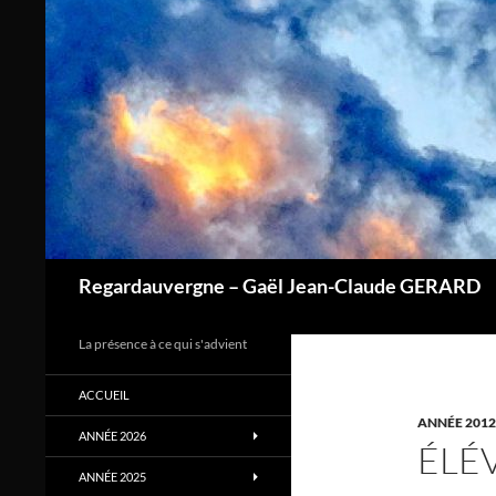
Aller
au
contenu
Regardauvergne – Gaël Jean-Claude GERARD
La présence à ce qui s'advient
ACCUEIL
ANNÉE 2012
ANNÉE 2026
ÉLÉ
ANNÉE 2025