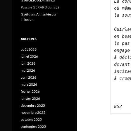
Gael GERARD
dans
Là
La con
Pascale GERARD
dans
Là
où mêm
Gaël
dans
Aimantée par
la sou
l’illusion
Guirla
en bea
ARCHIVES
le pas
août 2026
engage
juillet 2026
à décl
juin 2026
devant
mai 2026
incita
avril 2026
à croq
mars 2026
février 2026
janvier 2026
décembre 2025
852
novembre 2025
octobre 2025
septembre 2025