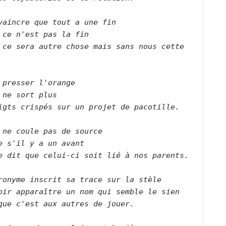
vaincre que tout a une fin   

 ce n'est pas la fin   

 ce sera autre chose mais sans nous cette 
    

 presser l'orange   

 ne sort plus   

gts crispés sur un projet de pacotille.       

 ne coule pas de source   

e s'il y a un avant   

 dit que celui-ci soit lié à nos parents.      

ronyme inscrit sa trace sur la stèle   

oir apparaître un nom qui semble le sien   

que c'est aux autres de jouer.      
