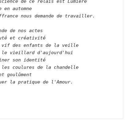
science de ce relais est Lumière   

e en automne   

ffrance nous demande de travailler.      

nde de nos actes   

uté et créativité   

 vif des enfants de la veille   

 le vieillard d'aujourd'hui   

iner son identité   

 les coulures de la chandelle   

nt goulûment   

uer la pratique de l'Amour.      
