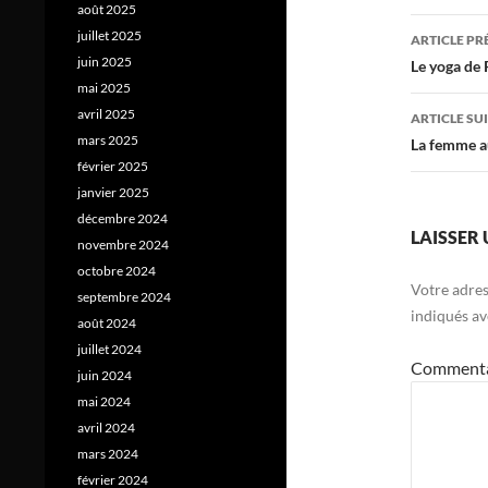
août 2025
Navig
juillet 2025
ARTICLE P
des
juin 2025
Le yoga de
mai 2025
articl
avril 2025
ARTICLE SU
mars 2025
La femme a
février 2025
janvier 2025
décembre 2024
LAISSER
novembre 2024
octobre 2024
Votre adres
septembre 2024
indiqués a
août 2024
juillet 2024
Comment
juin 2024
mai 2024
avril 2024
mars 2024
février 2024