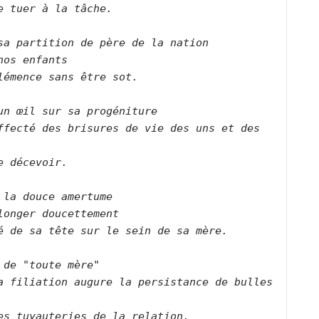
e tuer à la tâche.      

sa partition de père de la nation   

nos enfants   

lémence sans être sot.      

un œil sur sa progéniture   

ffecté des brisures de vie des uns et des 
  

e décevoir.      
 la douce amertume   

longer doucettement   
é de sa tête sur le sein de sa mère.      

 de "toute mère"   

a filiation augure la persistance de bulles 
  

es tuyauteries de la relation.      
