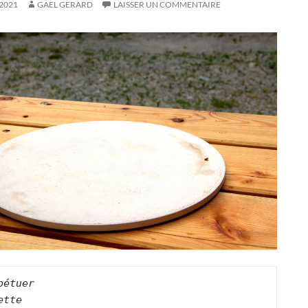
2021
GAEL GERARD
LAISSER UN COMMENTAIRE
pétuer   

ette   
