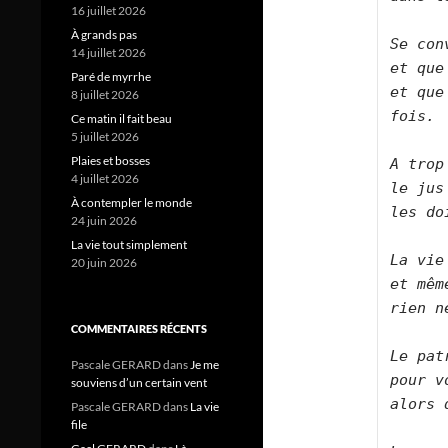
16 juillet 2026
À grands pas
Se con
14 juillet 2026
et que
Paré de myrrhe
et que
8 juillet 2026
fois.  
Ce matin il fait beau
5 juillet 2026
Plaies et bosses
A trop
4 juillet 2026
le jus
À contempler le monde
les doi
24 juin 2026
La vie tout simplement
La vie
20 juin 2026
et mêm
rien ne
COMMENTAIRES RÉCENTS
Le pat
Pascale GERARD
dans
Je me
pour v
souviens d’un certain vent
alors 
Pascale GERARD
dans
La vie
file