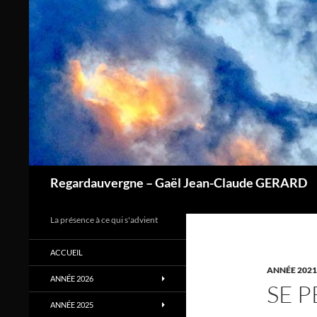
Aller
au
contenu
Regardauvergne – Gaël Jean-Claude GERARD
La présence à ce qui s'advient
ACCUEIL
ANNÉE 2021
ANNÉE 2026
SE 
ANNÉE 2025