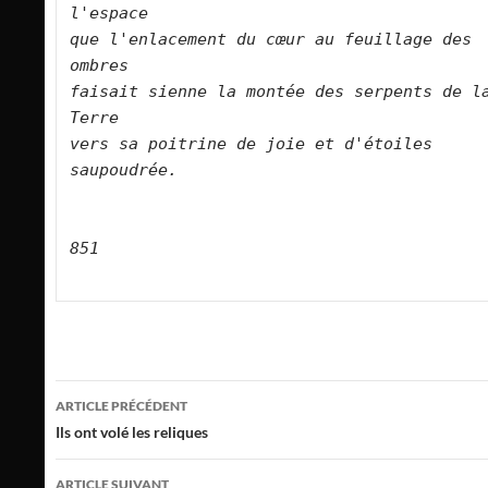
l'espace   

que l'enlacement du cœur au feuillage des 
ombres   

faisait sienne la montée des serpents de la
Terre   

vers sa poitrine de joie et d'étoiles 
saupoudrée.      

851
Navigation
ARTICLE PRÉCÉDENT
des
Ils ont volé les reliques
articles
ARTICLE SUIVANT