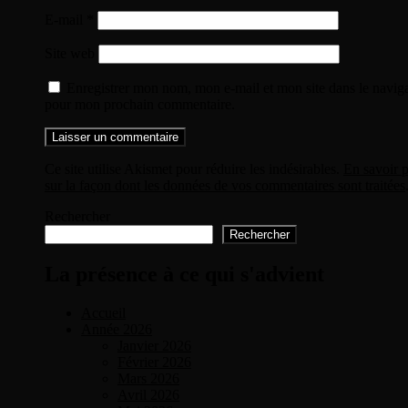
E-mail
*
Site web
Enregistrer mon nom, mon e-mail et mon site dans le navig
pour mon prochain commentaire.
Ce site utilise Akismet pour réduire les indésirables.
En savoir p
sur la façon dont les données de vos commentaires sont traitées
Rechercher
Rechercher
La présence à ce qui s'advient
Accueil
Année 2026
Janvier 2026
Février 2026
Mars 2026
Avril 2026