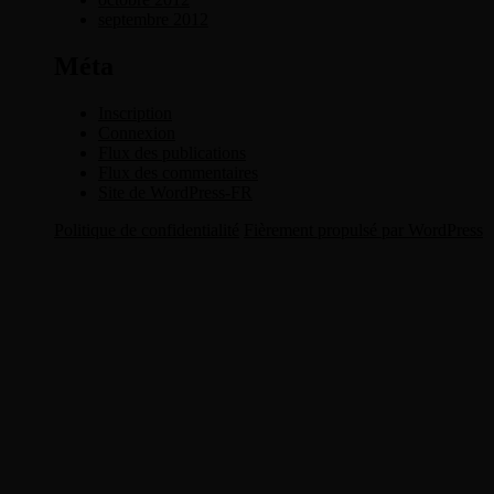
septembre 2012
Méta
Inscription
Connexion
Flux des publications
Flux des commentaires
Site de WordPress-FR
Politique de confidentialité
Fièrement propulsé par WordPress