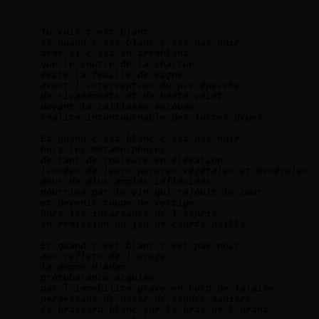
Tu vois c'est blanc   
et quand c'est blanc c'est pas noir    
même si c'est en tremblant    
que le coutre de la charrue    
évite la feuille de vigne    
avant l'interception du pic épeiche    
de ricanements et de honte ceint    
devant la caillasse secouée   
réalité incontournable des forces drues.   
Et quand c'est blanc c'est pas noir    
hors les métamorphoses    
de tant de couleurs en élévation    
lissées de leurs parures végétales et minérales 
pour de plus amples inflexions    
nourries par le vin qui réjouit le cœur    
et devenir coupe de vertige    
hors les incartades de l'esprit     
en rémission du jeu de courte paille.        
Et quand c'est blanc c'est pas noir    
aux reflets de l'orage    
la pomme d'Adam    
protubérance acquise    
par l'immobilité grave en bord de falaise    
permettant de poser de tendre manière    
le brassard blanc sur le bras de l'orant