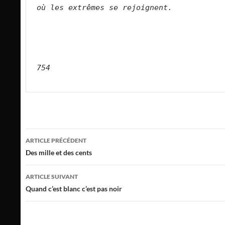
où les extrêmes se rejoignent.        
754
Navigation
ARTICLE PRÉCÉDENT
des
Des mille et des cents
articles
ARTICLE SUIVANT
Quand c’est blanc c’est pas noir