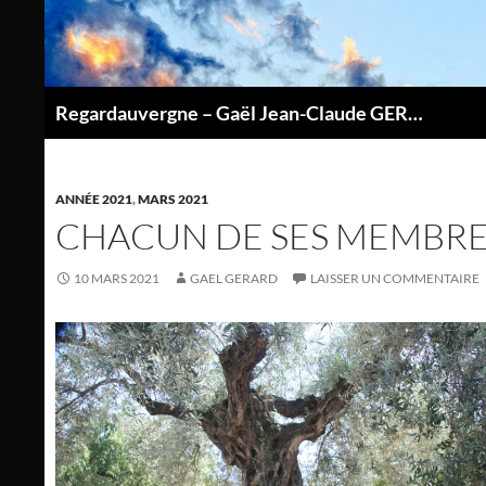
Aller
au
contenu
Regardauvergne – Gaël Jean-Claude GERARD
P
ANNÉE 2021
,
MARS 2021
CHACUN DE SES MEMBR
10 MARS 2021
GAEL GERARD
LAISSER UN COMMENTAIRE