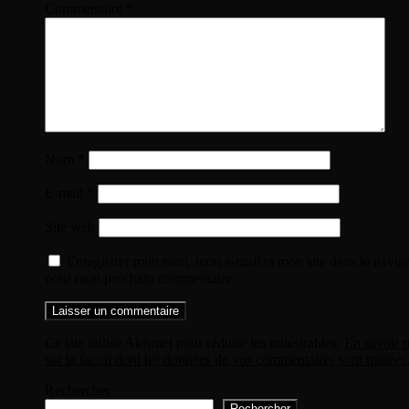
Commentaire
*
Nom
*
E-mail
*
Site web
Enregistrer mon nom, mon e-mail et mon site dans le navig
pour mon prochain commentaire.
Ce site utilise Akismet pour réduire les indésirables.
En savoir p
sur la façon dont les données de vos commentaires sont traitées
Rechercher
Rechercher