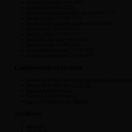
Comme un enfant
6 août 2026
La vie file
31 juillet 2026
Je me souviens d’un certain vent
23 juillet 2026
Pensée d’éveil
21 juillet 2026
Ma femme de toutes les saisons
16 juillet 2026
À grands pas
14 juillet 2026
Paré de myrrhe
8 juillet 2026
Ce matin il fait beau
5 juillet 2026
Plaies et bosses
4 juillet 2026
À contempler le monde
24 juin 2026
La vie tout simplement
20 juin 2026
Commentaires récents
Pascale GERARD
dans
Je me souviens d’un certain ven
Pascale GERARD
dans
La vie file
Gael GERARD
dans
Là
Pascale GERARD
dans
Là
Gaël
dans
Aimantée par l’illusion
Archives
août 2026
juillet 2026