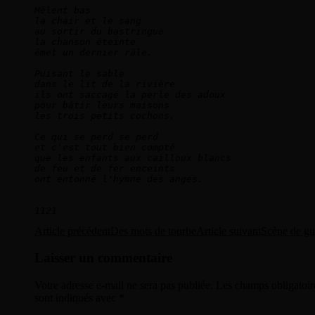
Mêlent bas   

la chair et le sang   

au sortir du bastringue   

la chanson éteinte   

émet un dernier râle.      

Puisant le sable    

dans le lit de la rivière   

ils ont saccagé la perle des adoux   

pour bâtir leurs maisons   

les trois petits cochons.      

Ce qui se perd se perd   

et c'est tout bien compté   

que les enfants aux cailloux blancs   

de feu et de fer enceints   

ont entonné l'hymne des anges.      

Navigation
Article précédent
Des mots de tourbe
Article suivant
Scène de gu
des
Laisser un commentaire
articles
Votre adresse e-mail ne sera pas publiée.
Les champs obligatoir
sont indiqués avec
*