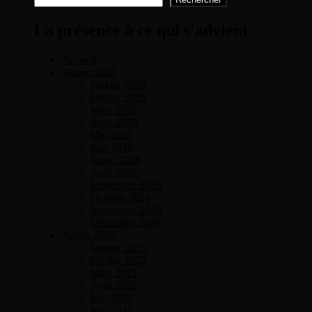
La présence à ce qui s'advient
Accueil
Année 2026
Janvier 2026
Février 2026
Mars 2026
Avril 2026
Mai 2026
Juin 2026
Juillet 2026
Août 2026
Septembre 2026
Octobre 2026
Novembre 2026
Décembre 2026
Année 2025
Janvier 2025
Février 2025
Mars 2025
Avril 2025
Mai 2025
Juin 2025