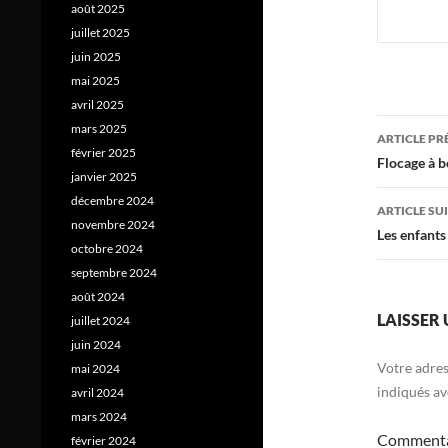
août 2025
juillet 2025
juin 2025
mai 2025
avril 2025
Navig
mars 2025
ARTICLE P
février 2025
des
Flocage à b
janvier 2025
articl
décembre 2024
ARTICLE SU
novembre 2024
Les enfants
octobre 2024
septembre 2024
août 2024
LAISSER
juillet 2024
juin 2024
Votre adres
mai 2024
indiqués a
avril 2024
mars 2024
Comment
février 2024