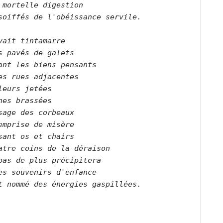
 mortelle digestion   

soiffés de l'obéissance servile.      

vait tintamarre   

s pavés de galets   

ant les biens pensants   

es rues adjacentes   

leurs jetées    

nes brassées   

sage des corbeaux   

emprise de misère   

sant os et chairs   

atre coins de la déraison   

pas de plus précipitera   

es souvenirs d'enfance   

t nommé des énergies gaspillées.      
