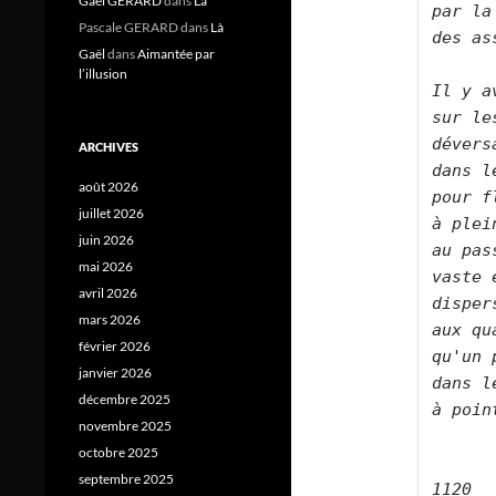
Gael GERARD
dans
Là
par la
Pascale GERARD
dans
Là
des as
Gaël
dans
Aimantée par
l’illusion
Il y a
sur le
dévers
ARCHIVES
dans l
août 2026
pour f
juillet 2026
à plei
juin 2026
au pas
mai 2026
vaste 
avril 2026
disper
mars 2026
aux qu
février 2026
qu'un 
janvier 2026
dans l
décembre 2025
à poin
novembre 2025
octobre 2025
septembre 2025
1120