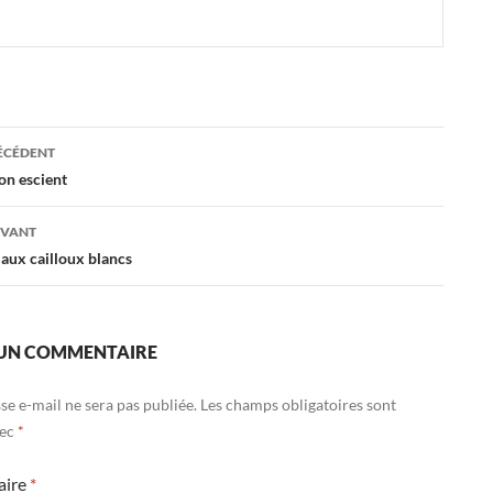
ation
RÉCÉDENT
on escient
es
IVANT
 aux cailloux blancs
 UN COMMENTAIRE
se e-mail ne sera pas publiée.
Les champs obligatoires sont
vec
*
aire
*