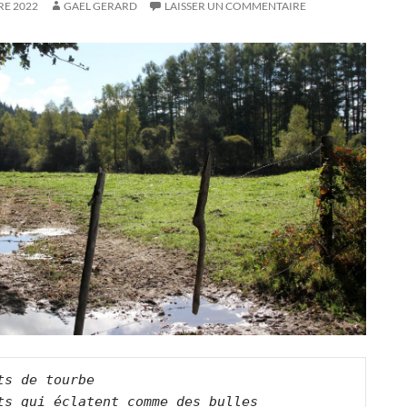
RE 2022
GAEL GERARD
LAISSER UN COMMENTAIRE
ts de tourbe   

ts qui éclatent comme des bulles   
