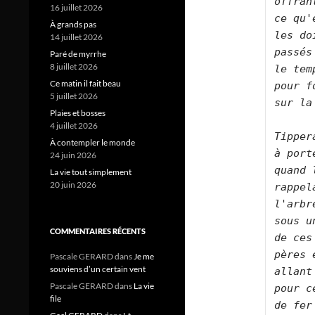
offran
16 juillet 2026
ce qu'
À grands pas
les do
14 juillet 2026
passés
Paré de myrrhe
8 juillet 2026
le tem
Ce matin il fait beau
pour f
5 juillet 2026
sur la
Plaies et bosses
4 juillet 2026
Tipper
À contempler le monde
à port
24 juin 2026
quand 
La vie tout simplement
20 juin 2026
rappel
l'arbr
sous u
COMMENTAIRES RÉCENTS
de ces
pères 
Pascale GERARD
dans
Je me
souviens d’un certain vent
allant
Pascale GERARD
dans
La vie
pour c
file
de fer