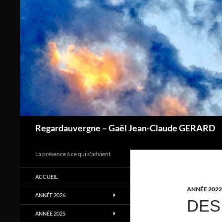
Aller
au
contenu
Regardauvergne – Gaël Jean-Claude GERARD
La présence à ce qui s'advient
ACCUEIL
ANNÉE 2022
ANNÉE 2026
DES
ANNÉE 2025