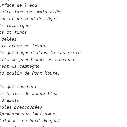
urface de l'eau   

autre face des mots ridés   

ennent du fond des âges   

ts tomatiques   

es et fines   

 gelées

nte brume se levant   

ts qui cognent dans la casserole   

elle se prend pour un carrosse   

rant la campagne   

au moulin de Pont Maure.      

ts qui touchent   

es bruits de sonnailles   

 draille   

roles préoccupées   

éprendre sur leur sens   

loignant du bord du quai   
