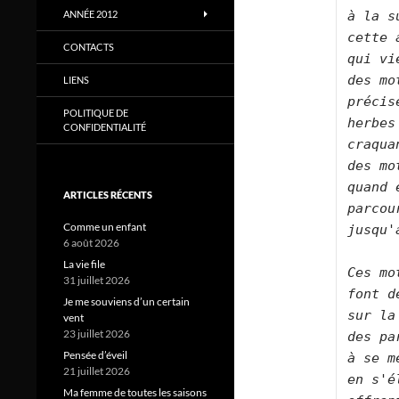
à la s
ANNÉE 2012
cette 
CONTACTS
qui vi
des mo
LIENS
précis
POLITIQUE DE
herbes
CONFIDENTIALITÉ
craqua
des mo
quand 
ARTICLES RÉCENTS
parcou
Comme un enfant
jusqu'
6 août 2026
La vie file
Ces mo
31 juillet 2026
font d
Je me souviens d’un certain
sur la
vent
23 juillet 2026
des pa
Pensée d’éveil
à se m
21 juillet 2026
en s'é
Ma femme de toutes les saisons