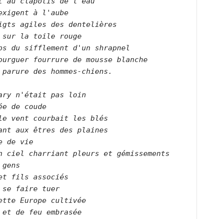
t au clapotis de l'eau   

exigent à l'aube    

igts agiles des dentelières

 sur la toile rouge   

ps du sifflement d'un shrapnel   

ourguer fourrure de mousse blanche   

 parure des hommes-chiens.      

ary n'était pas loin   

ée de coude   

le vent courbait les blés   

ant aux êtres des plaines   

e de vie   

n ciel charriant pleurs et gémissements    

 gens   

et fils associés   

 se faire tuer   

ette Europe cultivée   

 et de feu embrasée   
