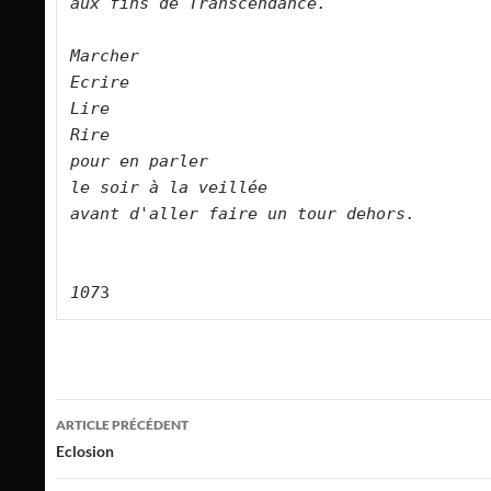
aux fins de Transcendance.      

Marcher   

Ecrire   

Lire   

Rire   

pour en parler   

le soir à la veillée   

avant d'aller faire un tour dehors.      

107
3
Navigation
ARTICLE PRÉCÉDENT
des
Eclosion