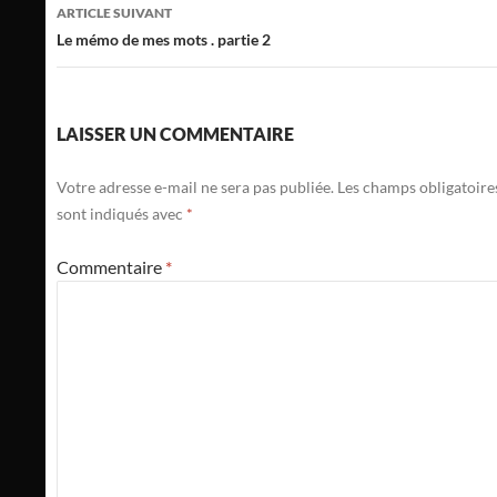
articles
ARTICLE SUIVANT
Le mémo de mes mots . partie 2
LAISSER UN COMMENTAIRE
Votre adresse e-mail ne sera pas publiée.
Les champs obligatoire
sont indiqués avec
*
Commentaire
*