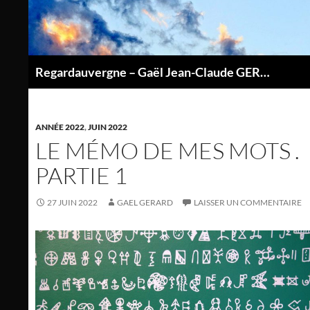
Aller
au
contenu
Regardauvergne – Gaël Jean-Claude GERARD
P
ANNÉE 2022
,
JUIN 2022
LE MÉMO DE MES MOTS .
PARTIE 1
27 JUIN 2022
GAEL GERARD
LAISSER UN COMMENTAIRE