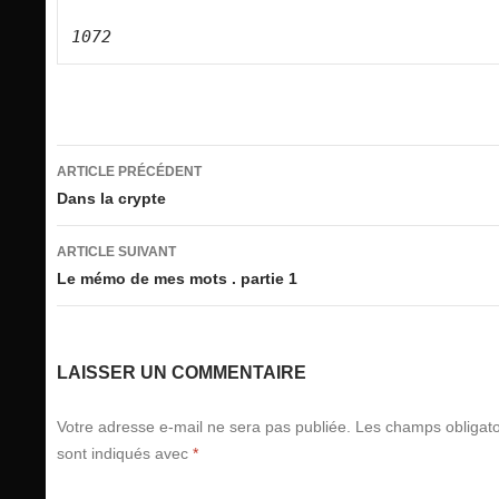
1072
Navigation
ARTICLE PRÉCÉDENT
des
Dans la crypte
articles
ARTICLE SUIVANT
Le mémo de mes mots . partie 1
LAISSER UN COMMENTAIRE
Votre adresse e-mail ne sera pas publiée.
Les champs obligato
sont indiqués avec
*