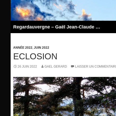
Aller
au
contenu
Regardauvergne – Gaël Jean-Claude GERARD
ANNÉE 2022
,
JUIN 2022
ECLOSION
26 JUIN 2022
GAEL GERARD
LAISSER UN COMMENTAIR