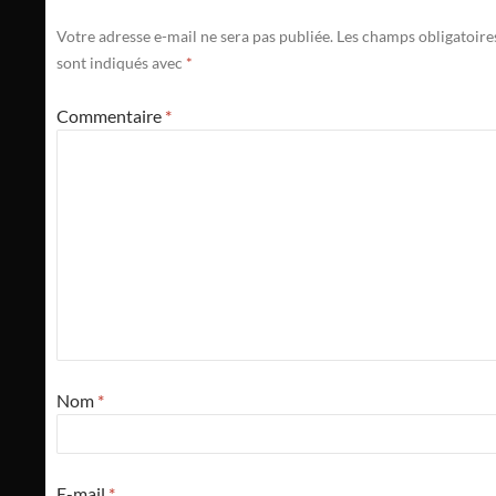
Votre adresse e-mail ne sera pas publiée.
Les champs obligatoire
sont indiqués avec
*
Commentaire
*
Nom
*
E-mail
*