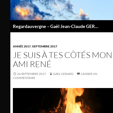
Aller
au
contenu
Regardauvergne – Gaël Jean-Claude GERARD
P
ANNÉE 2017
,
SEPTEMBRE 2017
JE SUIS À TES CÔTÉS MON
AMI RENÉ
26 SEPTEMBRE 2017
GAEL GERARD
LAISSER UN
COMMENTAIRE