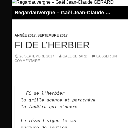
Aller
au
Regardauvergne – Gaël Jean-Claude GERARD
contenu
ANNÉE 2017
,
SEPTEMBRE 2017
FI DE L’HERBIER
26 SEPTEMBRE 2017
GAEL GERARD
LAISSER UN
COMMENTAIRE
Fi de l'herbier   
la grille agence et parachève   
la fenêtre qui s'ouvre.   
Le lézard signe le mur   
murmure de soutien   