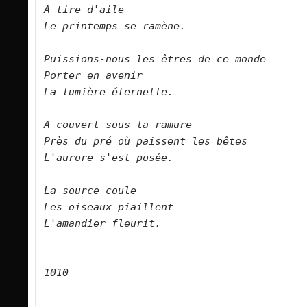
A tire d'aile   

Le printemps se ramène.      

Puissions-nous les êtres de ce monde   

Porter en avenir   

La lumière éternelle.      

A couvert sous la ramure   
Près du pré où paissent les bêtes   

L'aurore s'est posée.      

La source coule   

Les oiseaux piaillent   

L'amandier fleurit.      

1010