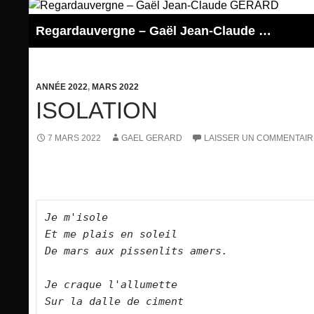
Aller
au
Regardauvergne – Gaël Jean-Claude GERARD
contenu
ANNÉE 2022
,
MARS 2022
ISOLATION
7 MARS 2022
GAEL GERARD
LAISSER UN COMMENTAIR
Je m'isole   

Et me plais en soleil   

De mars aux pissenlits amers.      

Je craque l'allumette   

Sur la dalle de ciment   
