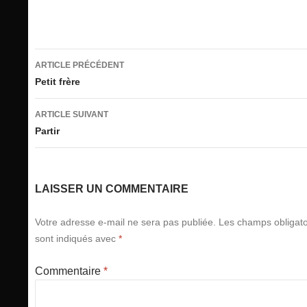
Navigation
ARTICLE PRÉCÉDENT
des
Petit frère
articles
ARTICLE SUIVANT
Partir
LAISSER UN COMMENTAIRE
Votre adresse e-mail ne sera pas publiée.
Les champs obligato
sont indiqués avec
*
Commentaire
*