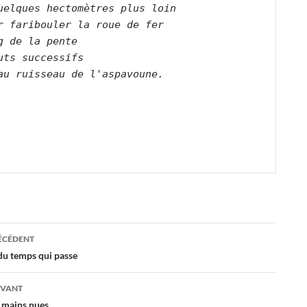
uelques hectomètres plus loin    
r faribouler la roue de fer    
g de la pente    
uts successifs    
au ruisseau de l'aspavoune.        
ation
RÉCÉDENT
u temps qui passe
es
IVANT
 mains nues