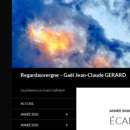
Aller
au
contenu
Regardauvergne – Gaël Jean-Claude GERARD
La présence à ce qui s'advient
ACCUEIL
ANNÉE 2020
ANNÉE 2026
ÉCA
ANNÉE 2025