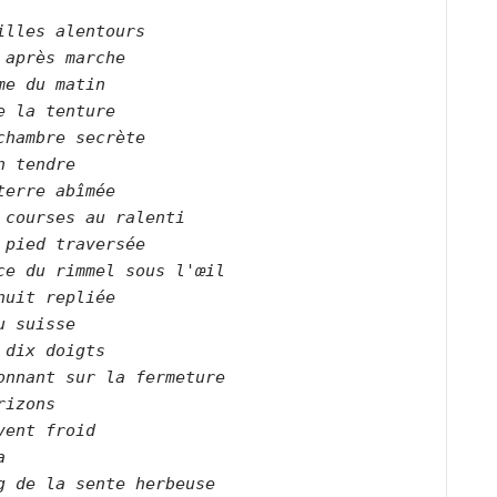
illes alentours    
 après marche    
me du matin    
e la tenture    
chambre secrète    
n tendre    
terre abîmée    
 courses au ralenti    
 pied traversée    
ce du rimmel sous l'œil    
nuit repliée    
u suisse    
 dix doigts    
onnant sur la fermeture    
rizons     
vent froid    
a    
g de la sente herbeuse    