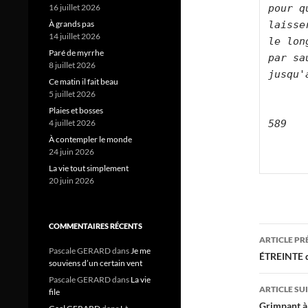
pour q
16 juillet 2026
laisse
À grands pas
14 juillet 2026
le lon
Paré de myrrhe
par sa
8 juillet 2026
jusqu'
Ce matin il fait beau
5 juillet 2026
Plaies et bosses
589
4 juillet 2026
À contempler le monde
24 juin 2026
La vie tout simplement
20 juin 2026
COMMENTAIRES RÉCENTS
Navig
ARTICLE P
Pascale GERARD
dans
Je me
des
ÉTREINTE d
souviens d’un certain vent
articl
Pascale GERARD
dans
La vie
ARTICLE SU
file
Grimpant à