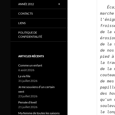
ANNÉE 2012
Éca
marche
CONTACTS
l'énig
LIENS
froiss
de la 
POLITIQUE DE
CONFIDENTIALITÉ
érosio
de la 
de nos
pied à
ARTICLES RÉCENTS
la tra
Comme un enfant
de la 
6 août 2026
coutea
La vie file
de mes
31 juillet 2026
papill
Je me souviens d’un certain
vent
des ho
23 juillet 2026
qu'un 
Pensée d’éveil
soulev
21 juillet 2026
le lon
Ma femme de toutes les saisons